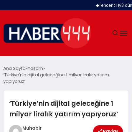
Tencent Hy3 dünya gene
GÜNDEM
Ana Sayfa
Yaşam
‘Türkiye’nin dijital geleceğine 1 milyar liralık yatırım
SIYASET
yapıyoruz’
DÜNYA
‘Türkiye’nin dijital geleceğine 1
EKONOMI
milyar liralık yatırım yapıyoruz’
SPOR
Muhabir
Paylaş