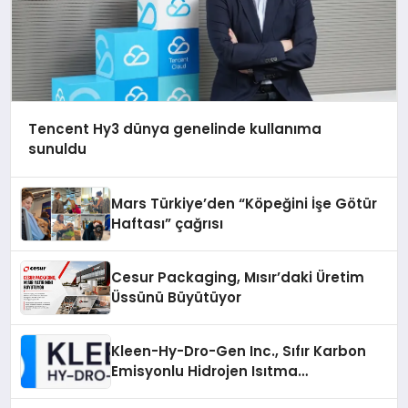
Tencent Hy3 dünya genelinde kullanıma
sunuldu
Mars Türkiye’den “Köpeğini İşe Götür
Haftası” çağrısı
Cesur Packaging, Mısır’daki Üretim
Üssünü Büyütüyor
Kleen-Hy-Dro-Gen Inc., Sıfır Karbon
Emisyonlu Hidrojen Isıtma
Teknolojisinde ISO ve TSSA