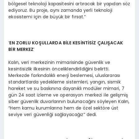
bölgesel teknoloji kapasitesini artıracak bir yapıdan söz
ediyoruz. Bu proje, aynı zamanda yerli teknoloji
ekosistemi için de büyük bir fırsat.”
‘
EN ZORLU KO
ŞULLARDA Bİ
LE KES
İ
NT
İSİZ ÇALIŞACAK
Bİ
R MERKEZ
’
Kalın, veri merkezinin mimarisinde güvenlik ve
kesintisizlik ilkesinin önceliklendirildiğini belirtti.
Merkezde farkındalıklı enerji beslemesi, uluslararası
standartlarda yedekleme sistemleri, yangın, sismik
hareket ve su baskınına dayanıklı modüler mimari, 7
gün 24 saat izleme ve operasyon merkezi ile gelişmiş
siber güvenlik duvarlarının bulunacağını söyleyen Kalın,
“Hem kamu kurumlarına hem de özel sektöre üst
seviye veri güvenliği sağlayacağız” dedi.