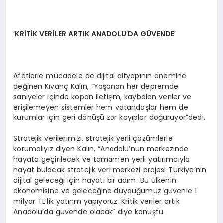
‘
KRİTİ
K VER
İ
LER ARTIK ANADOLU
’
DA G
ÜVENDE
’
Afetlerle mücadele de dijital altyapının önemine
değinen Kıvanç Kalın, “Yaşanan her depremde
saniyeler içinde kopan iletişim, kaybolan veriler ve
erişilemeyen sistemler hem vatandaşlar hem de
kurumlar için geri dönüşü zor kayıplar doğuruyor”dedi.
Stratejik verilerimizi, stratejik yerli çözümlerle
korumalıyız diyen Kalın, “Anadolu’nun merkezinde
hayata geçirilecek ve tamamen yerli yatırımcıyla
hayat bulacak stratejik veri merkezi projesi Türkiye’nin
dijital geleceği için hayati bir adım. Bu ülkenin
ekonomisine ve geleceğine duyduğumuz güvenle 1
milyar TL’lik yatırım yapıyoruz. Kritik veriler artık
Anadolu’da güvende olacak” diye konuştu.