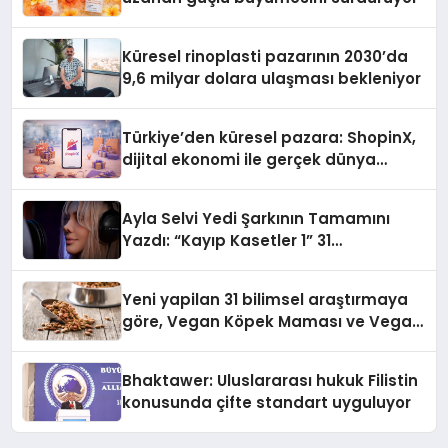
Küresel rinoplasti pazarının 2030’da
9,6 milyar dolara ulaşması bekleniyor
Türkiye’den küresel pazara: ShopinX,
dijital ekonomi ile gerçek dünya
alışverişini bir araya getirmeyi
hedefliyor
Ayla Selvi Yedi Şarkının Tamamını
Yazdı: “Kayıp Kasetler 1” 31
Temmuz’da Yayında
Yeni yapilan 31 bilimsel araştırmaya
göre, Vegan Köpek Maması ve Vegan
Kedi Mamasının İyi Sindirildiğini
Ortaya Koydu
Bhaktawer: Uluslararası hukuk Filistin
konusunda çifte standart uyguluyor