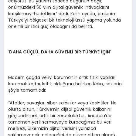
ediyoruz. Bu yatırım sadece bugünün değil,
önümüzdeki 50 yılın dijital güvenlik ihtiyaçlarını
karşılamayı hedefliyor” dedi. Kalın ayrıca, projenin
Türkiye’yi bölgesel bir teknoloji üssü yapma yolunda
önemli bir itici güç olacağını da belirtti.
‘
DAHA GÜÇL
Ü
, DAHA G
Ü
VENLİ Bİ
R TÜ
RKİYE İÇİN
’
Modern çağda veriyi korumanın artık fiziki yapıları
korumak kadar kritik olduğunu belirten Kalın, sözlerini
şöyle tamamladı:
“Afetler, savaşlar, siber saldırılar veya kesintiler. Ne
olursa olsun, Türkiye’nin dijital güvenlik kalkanını
güçlendirmek artık bir zorunluluktur. Anadolu’da
tamamen yerli sermayeyle kuracağımız bu veri
merkezi, ülkemizin dijital verisini yalnızca
saklamayacak; geleceğini de güven altına alacak.