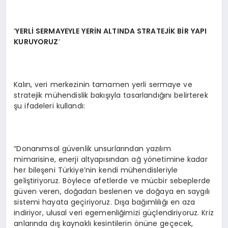
‘
YERL
İ SERMAYEYLE YERİ
N ALTINDA STRATEJ
İK BİR YAPI
KURUYORUZ
’
Kalın, veri merkezinin tamamen yerli sermaye ve
stratejik mühendislik bakışıyla tasarlandığını belirterek
şu ifadeleri kullandı:
“Donanımsal güvenlik unsurlarından yazılım
mimarisine, enerji altyapısından ağ yönetimine kadar
her bileşeni Türkiye’nin kendi mühendisleriyle
geliştiriyoruz. Böylece afetlerde ve mücbir sebeplerde
güven veren, doğadan beslenen ve doğaya en saygılı
sistemi hayata geçiriyoruz. Dışa bağımlılığı en aza
indiriyor, ulusal veri egemenliğimizi güçlendiriyoruz. Kriz
anlarında dış kaynaklı kesintilerin önüne geçecek,