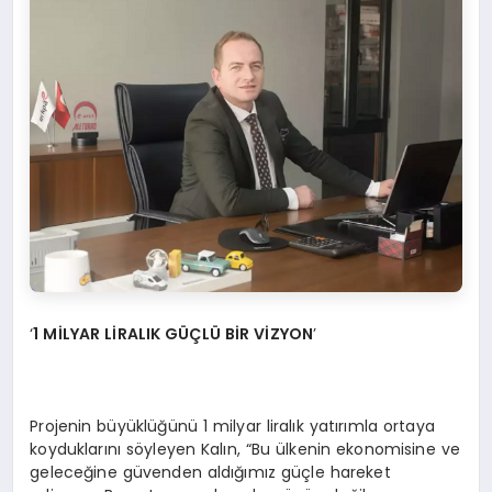
‘
1 M
İLYAR Lİ
RALIK G
ÜÇLÜ Bİ
R V
İ
ZYON
’
Projenin büyüklüğünü 1 milyar liralık yatırımla ortaya
koyduklarını söyleyen Kalın, “Bu ülkenin ekonomisine ve
geleceğine güvenden aldığımız güçle hareket