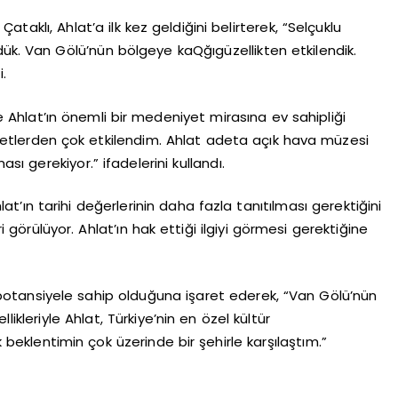
ataklı, Ahlat’a ilk kez geldiğini belirterek, “Selçuklu
ük. Van Gölü’nün bölgeye kaQğıgüzellikten etkilendik.
.
 Ahlat’ın önemli bir medeniyet mirasına ev sahipliği
mbetlerden çok etkilendim. Ahlat adeta açık hava müzesi
ası gerekiyor.” ifadelerini kullandı.
at’ın tarihi değerlerinin daha fazla tanıtılması gerektiğini
ri görülüyor. Ahlat’ın hak ettiği ilgiyi görmesi gerektiğine
bir potansiyele sahip olduğuna işaret ederek, “Van Gölü’nün
ikleriyle Ahlat, Türkiye’nin en özel kültür
k beklentimin çok üzerinde bir şehirle karşılaştım.”