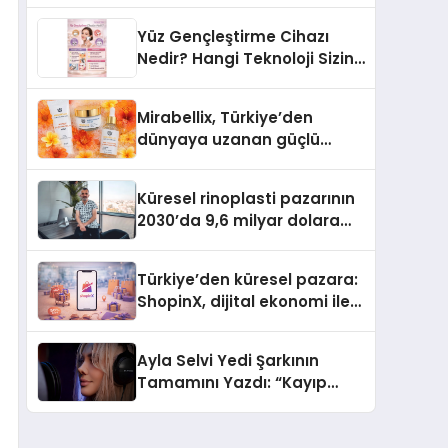
Türkiye’de
Yüz Gençleştirme Cihazı
Nedir? Hangi Teknoloji Sizin
İçin Daha Uygun?
Mirabellix, Türkiye’den
dünyaya uzanan güçlü
büyümesini sürdürüyor
Küresel rinoplasti pazarının
2030’da 9,6 milyar dolara
ulaşması bekleniyor
Türkiye’den küresel pazara:
ShopinX, dijital ekonomi ile
gerçek dünya alışverişini bir
araya getirmeyi hedefliyor
Ayla Selvi Yedi Şarkının
Tamamını Yazdı: “Kayıp
Kasetler 1” 31 Temmuz’da
Yayında