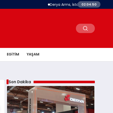
Derya Arms, İstanbul Prohunt 2026’da yeni n
02:04:51
EGITIM
YAŞAM
Son Dakika