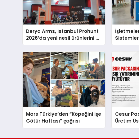
Derya Arms, İstanbul Prohunt
İşletmeler
2026’da yeni nesil ürünlerini ve
Sistemler
global marka vizyonunu
sergiledi
Mars Türkiye’den “Köpeğini İşe
Cesur Pac
Götür Haftası” çağrısı
Üretim Ü