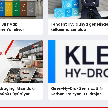
 Sıfır Atık
Tencent Hy3 dünya genelind
ine Yöneliyor
kullanıma sunuldu
kaging, Mısır’daki
Kleen-Hy-Dro-Gen Inc., Sıfır
ssünü Büyütüyor
Karbon Emisyonlu Hidrojen
Isıtma Teknolojisinde ISO ve
TSSA Düzenleyici Onaylarını