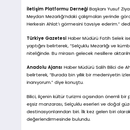
İletişim Platformu Derneği
Başkanı Yusuf Ziya Ç
Meydan Mezarlığı’ndaki çalışmaları yerinde görd
Herkesin Ahlat’ı görmesini tavsiye ederim.” dedi
Türkiye Gazetesi
Haber Müdürü Fatih Selek ise
yaptığını belirterek, “Selçuklu Mezarlığı ve kü
niteliğinde. Bu mirasın gelecek nesillere aktarılm
Anadolu Ajansı
Haber Müdürü Salih Bilici de Ahl
belirterek, “Burada bin yıllık bir medeniyetin izle
inanıyorum.” diye konuştu.
Bilici, ilçenin kültür turizmi açısından önemli 
eşsiz manzarası, Selçuklu eserleri ve doğal güzell
destinasyonlarından biri. İlk kez gelen biri olara
değerlendirmesinde bulundu.