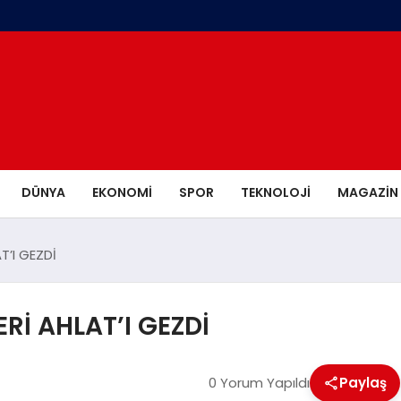
DÜNYA
EKONOMI
SPOR
TEKNOLOJI
MAGAZIN
T’I GEZDİ
Rİ AHLAT’I GEZDİ
0 Yorum Yapıldı
Paylaş