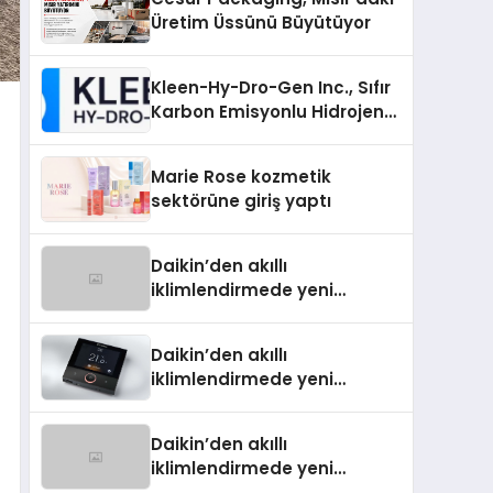
Üretim Üssünü Büyütüyor
Kleen-Hy-Dro-Gen Inc., Sıfır
Karbon Emisyonlu Hidrojen
Isıtma Teknolojisinde ISO ve
TSSA Düzenleyici Onaylarını
Marie Rose kozmetik
Aldı
sektörüne giriş yaptı
Daikin’den akıllı
iklimlendirmede yeni
dönem: Madoka Plus
Türkiye’de
Daikin’den akıllı
iklimlendirmede yeni
dönem: Madoka Plus
Türkiye’de
Daikin’den akıllı
iklimlendirmede yeni
dönem: Madoka Plus