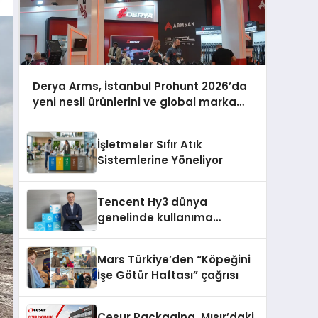
Derya Arms, İstanbul Prohunt 2026’da
yeni nesil ürünlerini ve global marka
vizyonunu sergiledi
İşletmeler Sıfır Atık
Sistemlerine Yöneliyor
Tencent Hy3 dünya
genelinde kullanıma
sunuldu
Mars Türkiye’den “Köpeğini
İşe Götür Haftası” çağrısı
Cesur Packaging, Mısır’daki