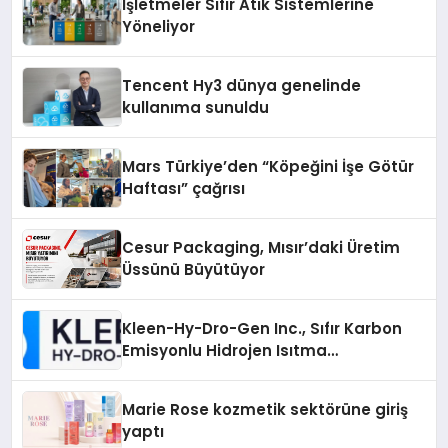
İşletmeler Sıfır Atık Sistemlerine
Yöneliyor
Tencent Hy3 dünya genelinde
kullanıma sunuldu
Mars Türkiye’den “Köpeğini İşe Götür
Haftası” çağrısı
Cesur Packaging, Mısır’daki Üretim
Üssünü Büyütüyor
Kleen-Hy-Dro-Gen Inc., Sıfır Karbon
Emisyonlu Hidrojen Isıtma
Teknolojisinde ISO ve TSSA
Düzenleyici Onaylarını Aldı
Marie Rose kozmetik sektörüne giriş
yaptı