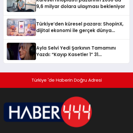
9,6 milyar dolara ulaşması bekleniyor
Türkiye’den küresel pazara: ShopinX,
dijital ekonomi ile gerçek dünya
alışverişini bir araya getirmeyi
hedefliyor
Ayla Selvi Yedi Şarkının Tamamını
Yazdı: “Kayıp Kasetler 1” 31
Temmuz’da Yayında
Türkiye 'de Haberin Doğru Adresi