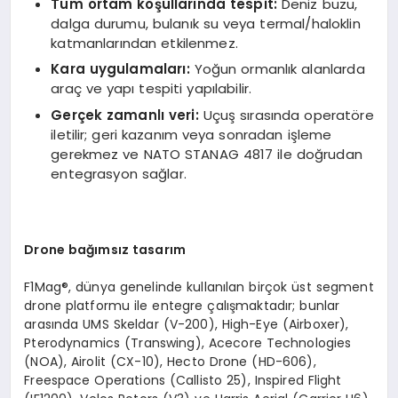
Tüm ortam koşullarında tespit:
Deniz buzu,
dalga durumu, bulanık su veya termal/haloklin
katmanlarından etkilenmez.
Kara uygulamaları:
Yoğun ormanlık alanlarda
araç ve yapı tespiti yapılabilir.
Ger
çek zamanlı
veri:
Uçuş sırasında operatöre
iletilir; geri kazanım veya sonradan işleme
gerekmez ve NATO STANAG 4817 ile doğrudan
entegrasyon sağlar.
Drone ba
ğımsız tasarım
F1Mag®, dünya genelinde kullanılan birçok üst segment
drone platformu ile entegre çalışmaktadır; bunlar
arasında UMS Skeldar (V-200), High-Eye (Airboxer),
Pterodynamics (Transwing), Acecore Technologies
(NOA), Airolit (CX-10), Hecto Drone (HD-606),
Freespace Operations (Callisto 25), Inspired Flight