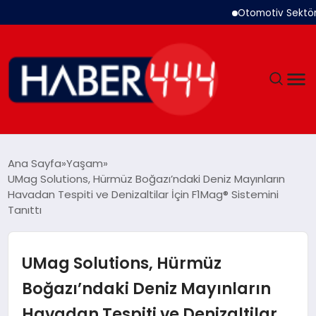
Otomotiv Sektörü Temmuz
GÜNDEM
Ana Sayfa
Yaşam
UMag Solutions, Hürmüz Boğazı’ndaki Deniz Mayınların
SIYASET
Havadan Tespiti ve Denizaltilar İçin F1Mag® Sistemini
Tanıttı
DÜNYA
UMag Solutions, Hürmüz
EKONOMI
Boğazı’ndaki Deniz Mayınların
SPOR
Havadan Tespiti ve Denizaltilar