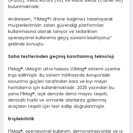
(IF1200), Velos Rotors (V3) ve Harris Aerial (Carrier H6)
bulunmaktadır.
Andreasen, “F1Mag®’i drone bağımsız tasarlayarak
müşterilerimizin zaten güvendiği platformları
kullanmasına olanak tanıyor ve tedarikten
operasyonel kullanıma geçiş süresini kısaltıyoruz”
şeklinde konuştu.
Saha testlerinden geçmiş kanıtlanmış teknoloji
F1Mag®, UMag’in ultra hassas V2Mag® sistemi üzerine
inşa edilmiştir. Bu sistem hâlihazırda Avrupa’daki
savunma güçleri tarafından kara ve kıyı mayın
haritalama için kullanılmaktadır. 2025 yazından bu
yana F1Mag®, açık denizde deniz mayını tespiti,
denizaltı harbi ve ormanlık alanlarda gizlenmiş
araçların tespiti için test edilip doğrulanmıştır.
Eri
şilebilirlik
F1Mag®, operasyonel kullanım, demonstrasyonlar ve iş