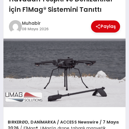
TEKNOLOJI
İçin F1Mag® Sistemini Tanıttı
MAGAZIN
Muhabir
Paylaş
08 Mayıs 2026
EGITIM
YAŞAM
BIRKER
ØD, DANİ
MARKA / ACCESS Newswire / 7 May
ıs
2026
/ F1Mag®, UMag’in drone tabanlı manyetik