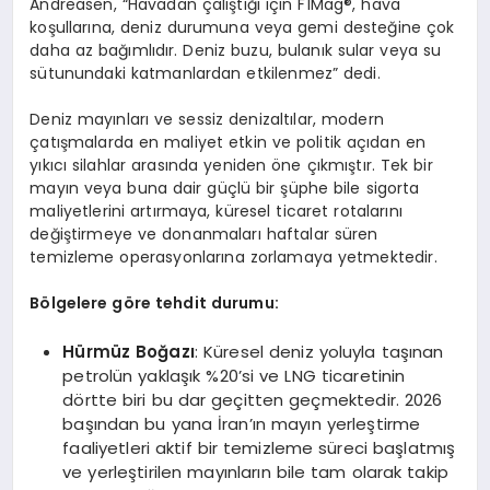
Andreasen, “Havadan çalıştığı için F1Mag®, hava
koşullarına, deniz durumuna veya gemi desteğine çok
daha az bağımlıdır. Deniz buzu, bulanık sular veya su
sütunundaki katmanlardan etkilenmez” dedi.
Deniz mayınları ve sessiz denizaltılar, modern
çatışmalarda en maliyet etkin ve politik açıdan en
yıkıcı silahlar arasında yeniden öne çıkmıştır. Tek bir
mayın veya buna dair güçlü bir şüphe bile sigorta
maliyetlerini artırmaya, küresel ticaret rotalarını
değiştirmeye ve donanmaları haftalar süren
temizleme operasyonlarına zorlamaya yetmektedir.
B
ö
lgelere g
ö
re tehdit durumu:
Hürmüz Boğazı
: Küresel deniz yoluyla taşınan
petrolün yaklaşık %20’si ve LNG ticaretinin
dörtte biri bu dar geçitten geçmektedir. 2026
başından bu yana İran’ın mayın yerleştirme
faaliyetleri aktif bir temizleme süreci başlatmış
ve yerleştirilen mayınların bile tam olarak takip