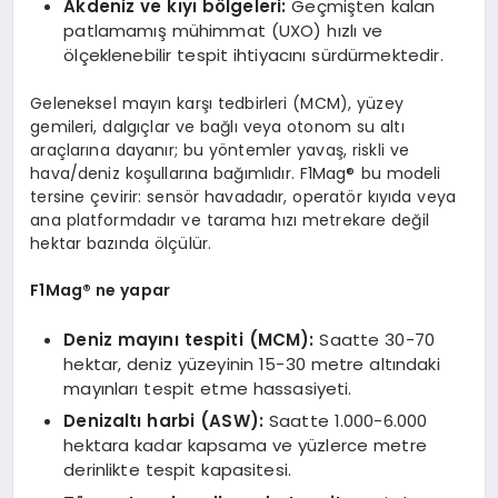
Akdeniz ve kıyı b
ö
lgeleri:
Geçmişten kalan
patlamamış mühimmat (UXO) hızlı ve
ölçeklenebilir tespit ihtiyacını sürdürmektedir.
Geleneksel mayın karşı tedbirleri (MCM), yüzey
gemileri, dalgıçlar ve bağlı veya otonom su altı
araçlarına dayanır; bu yöntemler yavaş, riskli ve
hava/deniz koşullarına bağımlıdır. F1Mag® bu modeli
tersine çevirir: sensör havadadır, operatör kıyıda veya
ana platformdadır ve tarama hızı metrekare değil
hektar bazında ölçülür.
F1Mag® ne yapar
Deniz mayını tespiti (MCM):
Saatte 30-70
hektar, deniz yüzeyinin 15-30 metre altındaki
mayınları tespit etme hassasiyeti.
Denizaltı harbi (ASW):
Saatte 1.000-6.000
hektara kadar kapsama ve yüzlerce metre
derinlikte tespit kapasitesi.