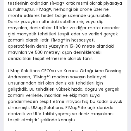
testlerinin ardından F1Mag® artık resmi olarak piyasaya
sunulmuştur. F1Mag®, herhangi bir drone üzerine
monte edilerek hedef bölge üzerinde uçurulabilir.
Deniz yüzeyinin altındaki sabitlenmiş veya dip
mayınları, denizaltılar, UUV’ler ve diğer metal nesneler
gibi manyetik tehditleri tespit eder ve verileri gerçek
zamanlı olarak iletir. F1Mag®’in hassasiyeti,
operatörlerin deniz yüzeyinin 15-30 metre altındaki
mayınları ve 500 metreyi aşan derinliklerdeki
denizaltıları tespit etmesine olanak tanır.
UMag Solutions CEO’su ve Kurucu Ortağı Arne Døssing
Andreasen, “F1Mag®’i modern savaşın belirleyici
unsurlarından biri olan deniz altı tehditleri için
geliştirdik. Bu tehditleri yüksek hızda, doğru ve gerçek
zamanlı verilerle, insanları ve ekipmanı suya
göndermeden tespit etme ihtiyacı hiç bu kadar büyük
olmamıştı. UMag Solutions, F1Mag® ile açık denizde
denizaltı ve UUV takibi yapmış ve deniz mayınlarını
tespit etmiştir” şeklinde konuştu.