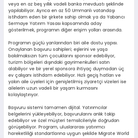
veya en az beş yıllık vadeli banka mevduatı şeklinde
yapılabiliyor. Ayrıca en az 50 Ummanlı vatandaşı
istihdam eden bir şirkete sahip olmak ya da Yabancı
Sermaye Yatırım Yasası kapsamında aday
g
ö
sterilmek, programı
n di
ğ
er eri
şim yolları arası
nda.
Programın güçlü yanlarından biri aile dostu yapısı.
Onaylanan başvuru sahipleri; eşlerini ve yaşa
bakılmaksızın tüm çocuklarını sponsor edebiliyor,
turizm b
ö
lgeleri dışındaki gayrimenkulleri satın
alabiliyor ve bir yerel sponsora ihtiyaç duymadan üç
ev
çalışanı istihdam edebiliyor. Hızlı geçiş hatları ve
yakın aile üyeleri için genişletilmiş ziyaretçi vizeleri ise
ailelerin uzun vadeli bir yaşam kurmasını
kolaylaştırıyor.
Başvuru sistemi tamamen dijital. Yatırımcılar
belgelerini yükleyebiliyor, başvurularını anlık takip
edebiliyor ve
ö
zel müşteri temsilcileriyle doğrudan
g
ö
rüşebiliyor. Program, uluslararası yatırımcı
hareketliliği standartlarına uygun şekilde Migrate World