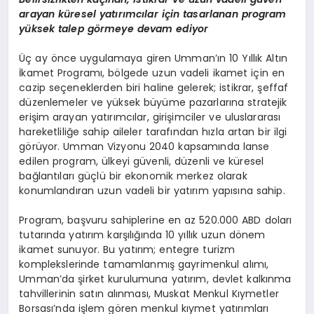
arayan küresel yatırımcılar için tasarlanan program
yüksek talep görmeye devam ediyor
Üç
ay
ö
nce uygulamaya giren Umman’ın 10 Yıllı
k Alt
ın
İkamet Programı, b
ö
lgede uzun vadeli ikamet için en
cazip seçeneklerden biri haline gelerek; istikrar, şeffaf
düzenlemeler ve yüksek büyüme pazarlarına stratejik
erişim arayan yatırımcılar, girişimciler ve uluslararası
hareketliliğe sahip aileler tarafından hızla artan bir ilgi
g
ö
rüyor. Umman Vizyonu 2040 kapsamında lanse
edilen program, ülkeyi güvenli, düzenli ve küresel
bağlantıları güçlü bir ekonomik merkez olarak
konumlandıran uzun vadeli bir yatırım yapısına sahip.
Program,
ba
şvuru sahiplerine en az 520.000 ABD doları
tutarında yatırım karşılığında 10 yıllık uzun d
ö
nem
ikamet sunuyor. Bu yatırım; entegre turizm
komplekslerinde tamamlanmış gayrimenkul alımı
,
Umman
’
da şirket kurulumuna yatırım, devlet kalkınma
tahvillerinin satın alınması
, Muskat Menkul K
ıymetler
Borsası’nda iş
lem
g
ö
ren menkul kıymet yatırımları