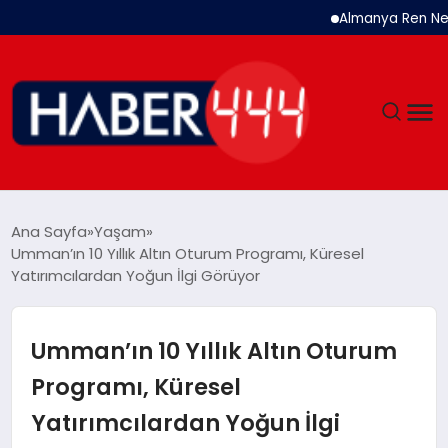
Almanya Ren Nehri’nde 
GÜNDEM
Ana Sayfa
Yaşam
Umman’ın 10 Yıllık Altın Oturum Programı, Küresel
SIYASET
Yatırımcılardan Yoğun İlgi Görüyor
DÜNYA
Umman’ın 10 Yıllık Altın Oturum
EKONOMI
Programı, Küresel
Yatırımcılardan Yoğun İlgi
SPOR