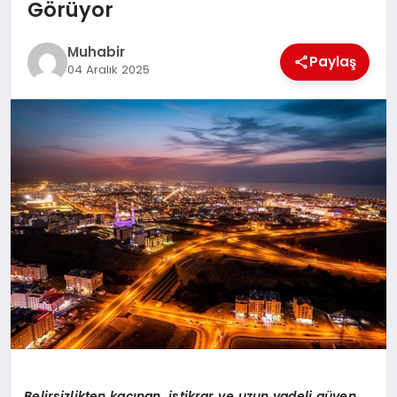
Görüyor
TEKNOLOJI
Muhabir
Paylaş
04 Aralık 2025
MAGAZIN
EGITIM
YAŞAM
Belirsizlikten kaçınan, istikrar ve uzun vadeli güven