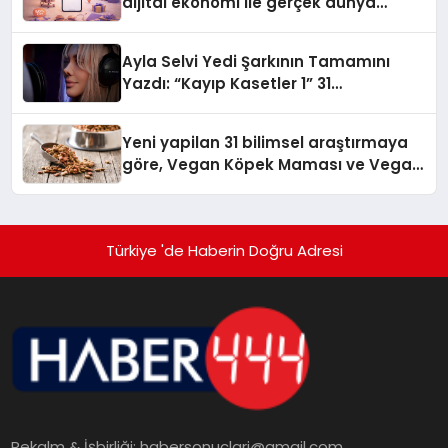
dijital ekonomi ile gerçek dünya
alışverişini bir araya getirmeyi
hedefliyor
Ayla Selvi Yedi Şarkının Tamamını
Yazdı: “Kayıp Kasetler 1” 31
Temmuz’da Yayında
Yeni yapilan 31 bilimsel araştırmaya
göre, Vegan Köpek Maması ve Vegan
Kedi Mamasının İyi Sindirildiğini
Ortaya Koydu
Türkiye 'de Haberin Doğru Adresi
Rekalm & İşbirliği:
habersonuclari@gmail.com