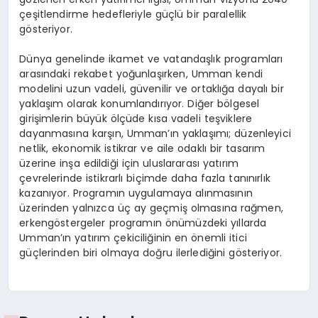
çeşitlendirme hedefleriyle güçlü bir paralellik
g
ö
steriyor.
Dünya genelinde ikamet ve vatandaşlık programları
arasındaki rekabet yoğunlaşırken, Umman kendi
modelini uzun vadeli, güvenilir ve ortaklığa dayalı bir
yaklaşım olarak konumlandırıyor. Diğ
er b
ö
lgesel
girişimlerin büyük
ö
lçü
de k
ısa vadeli teşviklere
dayanmasına karşı
n,
Umman
’ın yaklaşımı; düzenleyici
netlik, ekonomik istikrar ve aile odaklı bir tasarım
üzerine inşa edildiği için uluslararası yatırım
çevrelerinde istikrarlı biçimde daha fazla tanınırlık
kazanıyor. Programın uygulamaya alınmasının
üzerinden yalnızca üç
ay
ge
çmiş olmasına rağ
men
,
erken
g
ö
stergeler programın
ö
nümüzdeki yıllarda
Umman’ın yatırım çekiciliğinin en
ö
nemli itici
güçlerinden biri olmaya doğru ilerlediğini g
ö
steriyor.