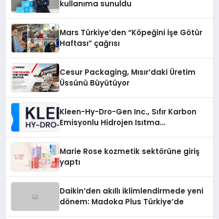
kullanıma sunuldu
Mars Türkiye’den “Köpeğini İşe Götür
Haftası” çağrısı
Cesur Packaging, Mısır’daki Üretim
Üssünü Büyütüyor
Kleen-Hy-Dro-Gen Inc., Sıfır Karbon
Emisyonlu Hidrojen Isıtma
Teknolojisinde ISO ve TSSA
Düzenleyici Onaylarını Aldı
Marie Rose kozmetik sektörüne giriş
yaptı
Daikin’den akıllı iklimlendirmede yeni
dönem: Madoka Plus Türkiye’de