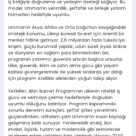
iş birliğiyle doğrulama ve yerleş
im deste
ği sağlıyor. Bu
model, Umman’ın verimlilik, şeffaflık ve birleşik yatırım
hizmetleri hedefiyle uyumlu.
Umman’ın Asya, Afrika ve Orta Doğu
’
nun kavşağındaki
stratejik konumu, ülkeyi küresel ticaret için
ö
nemli bir
merkez hâline getiriyor. 2,6 milyardan fazla tüketiciye
eriş
im, g
üçlü kurumsal yapılar, uzun süreli siyasi istikrar
ve dünyanı
n en sa
ğlam para birimlerinden biri,
programın yatırımcı güvenini artıran başlıca unsurlar.
Ü
lke, g
üvenlik, iklim ve satın alma gücü gibi yaşam
kalitesi g
ö
stergelerinde de yüksek sıralarda yer aldığı
için program
ö
zellikle ailelerden yoğun talep alıyor.
Yetkililer, Altın İkamet Programı’nın ülkenin nitelikli iş
gücü ve sermaye çekme hedefleriyle doğrudan
uyumlu olduğunu belirtiyor. Program kapsamında
zorunlu denetim süreçleri, şeffaf şirket y
ö
netimini
güçlendirirken; istihdam şartı Umman’ın insan kaynağı
geli
şimine katkı sunuyor. Yenilenebilir enerji, ileri
imalat, lojistik, turizm ve madencilik gibi sekt
ö
rlerde
g
ö
zlenen erken yatırımcı ilgisi, Umman Vizyonu 2040