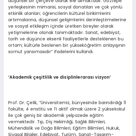
düşünsel bir çerçeve olarak ele almaktadır. Göztepe
yerleşkesinin mimarisi, sosyal donatıları ve çok yönlü
etkinlik alanları; öğrencilerin kültürel birikimlerini
artırmalarına, düşünsel gelişimlerini derinleştirmelerine
ve sosyal etkileşim içinde üretken bireyler olarak
yetişmelerine olanak tanımaktadır. Sanat, edebiyat,
tarih ve düşünce eksenli faaliyetlerle desteklenen bu
ortam; kültürle beslenen bir yükseköğretim anlayışının
somut yansımasıdır” ifadelerini kullandı.
‘Akademik çeşitlilik ve disiplinlerarası vizyon’
Prof. Dr. Çelik, “Üniversitemiz, bünyesinde barındırdığı 11
fakülte, 4 enstitü ve 1’i aktif olmak üzere 2 yüksekokul
ile çok geniş bir akademik yelpazede eğitim
vermektedir. Tıp, Diş Hekimliği, Sağlık Bilimleri,
Mühendislik ve Doğa Bilimleri, Eğitim Bilimleri, Hukuk,
Siyasal Bilgiler, Edebiyat, Turizm, Sanat-Tasarım-