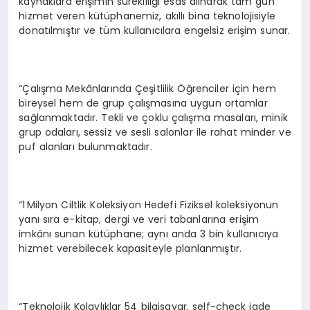
kaynaklara erişimin sürekliliği esas alınarak tam gün
hizmet veren kütüphanemiz, akıllı bina teknolojisiyle
donatılmıştır ve tüm kullanıcılara engelsiz erişim sunar.
“Çalışma Mekânlarında Çeşitlilik Öğrenciler için hem
bireysel hem de grup çalışmasına uygun ortamlar
sağlanmaktadır. Tekli ve çoklu çalışma masaları, minik
grup odaları, sessiz ve sesli salonlar ile rahat minder ve
puf alanları bulunmaktadır.
“1 Milyon Ciltlik Koleksiyon Hedefi Fiziksel koleksiyonun
yanı sıra e-kitap, dergi ve veri tabanlarına erişim
imkânı sunan kütüphane; aynı anda 3 bin kullanıcıya
hizmet verebilecek kapasiteyle planlanmıştır.
“Teknolojik Kolaylıklar 54 bilgisayar, self-check iade