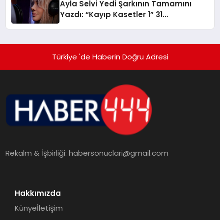
Ayla Selvi Yedi Şarkının Tamamını
Yazdı: “Kayıp Kasetler 1” 31
Temmuz’da Yayında
Türkiye 'de Haberin Doğru Adresi
Rekalm & İşbirliği:
habersonuclari@gmail.com
Hakkımızda
Künye
İletişim