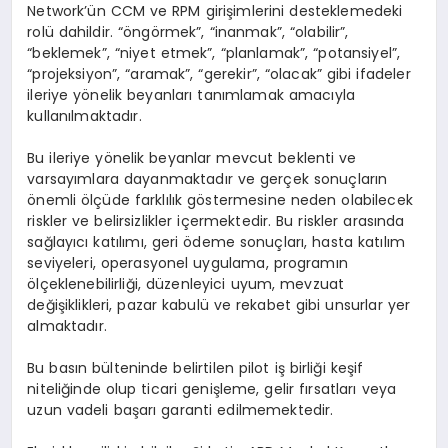
Network’ün CCM ve RPM girişimlerini desteklemedeki
rolü dahildir. “öngörmek”, “inanmak”, “olabilir”,
“beklemek”, “niyet etmek”, “planlamak”, “potansiyel”,
“projeksiyon”, “aramak”, “gerekir”, “olacak” gibi ifadeler
ileriye yönelik beyanları tanımlamak amacıyla
kullanılmaktadır.
Bu ileriye yönelik beyanlar mevcut beklenti ve
varsayımlara dayanmaktadır ve gerçek sonuçların
önemli ölçüde farklılık göstermesine neden olabilecek
riskler ve belirsizlikler içermektedir. Bu riskler arasında
sağlayıcı katılımı, geri ödeme sonuçları, hasta katılım
seviyeleri, operasyonel uygulama, programın
ölçeklenebilirliği, düzenleyici uyum, mevzuat
değişiklikleri, pazar kabulü ve rekabet gibi unsurlar yer
almaktadır.
Bu basın bülteninde belirtilen pilot iş birliği keşif
niteliğinde olup ticari genişleme, gelir fırsatları veya
uzun vadeli başarı garanti edilmemektedir.