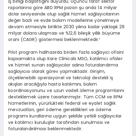
iş birliği başlattığını duyurdu. Üçüncü taraf sektör
raporlarına göre ABD RPM pazarı şu anda 14 milyar
dolar seviyesinde olup sağlık hizmet sağlayıcılarının
değer bazlı ve evde bakım modellerine yönelmeye
devam etmesiyle birlikte 2030 yılına kadar yaklaşık 29
milyar dolara ulaşması ve %12,6 bileşik yıllık büyüme
oranı (CAGR) göstermesi beklenmektedir.¹
Pilot program halihazırda birden fazla sağlayıcı ofisini
kapsamakta olup Kare Clinicals MSO, katılımcı ofisler
ve hizmet sunan sağlayıcılar adına faturalandırma
sağlayıcısı olarak görev yapmaktadır. Girişim,
ölçeklenebilir operasyonel ve teknoloji destekli iş
akışları aracılığıyla hasta katılımını, bakım
koordinasyonunu ve uzun vadeli izleme programlarını
desteklemek üzere tasarlanmıştır. Tüm CCM ve RPM
hizmetlerinin, yürürlükteki federal ve eyalet sağlık
mevzuatları, geri ödeme gereklilikleri ve ödeme
programı kurallarına uygun şekilde yetkili sağlayıcılar
ve katılımcı kuruluşlar tarafından sunulması ve
faturalandırılması beklenmektedir.