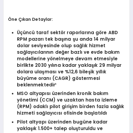
Öne Çıkan Detaylar:
Üçüncü taraf sekt
ö
r raporlarına g
ö
re ABD
RPM pazarı tek başına şu anda 14 milyar
dolar seviyesinde olup sağlık hizmet
sağlayıcılarını
n de
ğer bazlı ve evde bakım
modellerine y
ö
nelmeye devam etmesiyle
birlikte 2030 yılına kadar yaklaşık 29 milyar
dolara ulaş
mas
ı ve %12,6 bileşik yıllık
büyüme oranı (CAGR) g
ö
stermesi
beklenmektedir¹
MSO altyapısı üzerinden kronik bakım
y
ö
netimi (CCM) ve uzaktan hasta izleme
(RPM) odaklı pilot girişim birden fazla sağlık
hizmeti sağlayıcısı ofisinde başlatıldı
Pilot altyapı üzerinden bugüne kadar
yaklaşık 1.500+ talep oluşturuldu ve