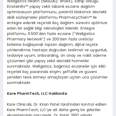
Wellgistics Health (NASDAQ: WGRX), sahip olduğu
EinsteinRx™ yapay zekâ tabanlı eczane dağıtım
optimizasyon platformunu, patentli blokzincir destekli
akıllı sözleşmeler platformu PharmacyChain™ ile
entegre ederek reçeteli ilaç dağıtım sürecini optimize
eden bir sağlık bilgi teknolojileri lideridir. Entegre
platformu, 6.500’den fazla eczane (“Wellgistics
Pharmacy Network”) ve 200’den fazla üreticiyi
birbirine bağlayarak toptan dağıtım, dijital reçete
yönlendirme, hastaya doğrudan teslimat ve uygunluk,
tedaviye uyum, onboarding, ön onay ve nakit ödeme
çözümleri gibi yapay zekâ destekli hizmetler
sunmaktadır. Wellgistics, bağımsız eczaneler için ABD
reçeteli ilaç pazarında erişim, şeffaflık ve güveni
yeniden tesis etmeyi amaçlayan uçtan uca çözümler
sunmaktadır.
Kare PharmTech, LLC Hakkında
Kare Clinicals, Dr. Kiran Patel tarafından kontrol edilen
Kare PharmTech, LLC’ye ait daha geniş bir şirketler
ekosisteminin parçasıdır. Dr. Patel, 1992 yılında