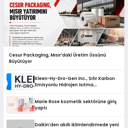
Cesur Packaging, Mısır’daki Üretim Üssünü
Büyütüyor
Kleen-Hy-Dro-Gen Inc., Sıfır Karbon
Emisyonlu Hidrojen Isıtma
Teknolojisinde ISO ve TSSA
Düzenleyici Onaylarını Aldı
Marie Rose kozmetik sektörüne giriş
yaptı
Daikin’den akıllı iklimlendirmede yeni