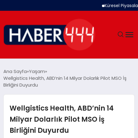
Küresel Piyasalar Orta
GÜNDEM
Ana Sayfa
Yaşam
Wellgistics Health, ABD’nin 14 Milyar Dolarlık Pilot MSO İş
SIYASET
Birliğini Duyurdu
DÜNYA
Wellgistics Health, ABD’nin 14
EKONOMI
Milyar Dolarlık Pilot MSO İş
Birliğini Duyurdu
SPOR