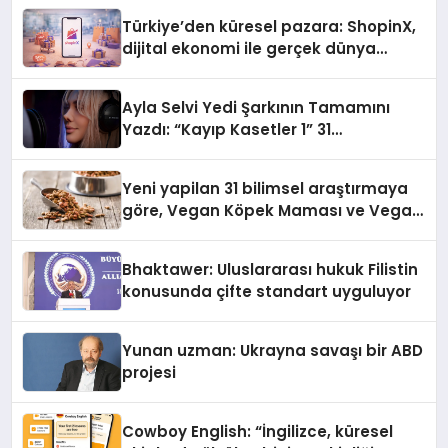
Türkiye’den küresel pazara: ShopinX,
dijital ekonomi ile gerçek dünya
alışverişini bir araya getirmeyi
hedefliyor
Ayla Selvi Yedi Şarkının Tamamını
Yazdı: “Kayıp Kasetler 1” 31
Temmuz’da Yayında
Yeni yapilan 31 bilimsel araştırmaya
göre, Vegan Köpek Maması ve Vegan
Kedi Mamasının İyi Sindirildiğini
Ortaya Koydu
Bhaktawer: Uluslararası hukuk Filistin
konusunda çifte standart uyguluyor
Yunan uzman: Ukrayna savaşı bir ABD
projesi
Cowboy English: “İngilizce, küresel