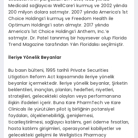
Medicaid sağlayıcısı WellCare’i kurmuş ve 2002 yılında
200 milyon dolara satmıştır. 2007 yılında America’s 1st
Choice Holdings’i kurmuş ve Freedom Health ile
Optimum Holdings’i satın almıştır. 2017 yılında
America’s 1st Choice Holdings’i Anthem, Inc.’e
satmıştır. Dr. Patel tanınmış bir hayırsever olup Florida
Trend Magazine tarafından Yılın Floridalısı seçilmiştir.
İleriye Y
ö
nelik Beyanlar
Bu basın bülteni, 1995 tarihli Private Securities
Litigation Reform Act kapsamında ileriye yönelik
beyanlar içermektedir. İleriye yönelik beyanlar, Şirketin
beklentileri, inançları, planları, hedefleri, niyetleri,
stratejileri, gelecekteki olayları veya performansına
ilişkin ifadeleri içerir. Buna Kare PharmTech ve Kare
Clinicals ile yürütülen pilot iş birliğinin potansiyel
faydaları, ölçeklenebilirliği, genişlemesi,
ticarileştirilmesi, sağlayıcı katılımı, geri ödeme fırsatları,
hasta katılımı girişimleri, operasyonel kabiliyetler ve
gelecekteki gelişimi ile Wellgistics Pharmacy