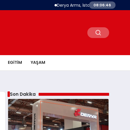
Derya Arms, İstanbul Prohunt 2026’da yeni ne
08:06:47
EGITIM
YAŞAM
Son Dakika