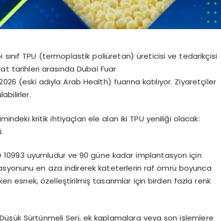
ınıf TPU (termoplastik poliüretan) üreticisi ve tedarikçisi
at tarihleri arasında Dubai Fuar
026 (eski adıyla
Arab
Health
)
fuarına katılıyor. Ziyaretçiler
bilirler.
imindeki kritik ihtiyaçları ele alan iki TPU yeniliği olacak:
.
 10993 uyumludur ve 90 güne kadar implantasyon için
asyonunu en aza indirerek kateterlerin raf ömrü boyunca
en esnek, özelleştirilmiş tasarımlar için birden fazla renk
Düşük Sürtünmeli Seri, ek kaplamalara veya son işlemlere