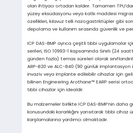
olan ihtiyacı ortadan kaldırır. Tamamen TPU’dan
yüzey eksüdasyonu veya katkı maddesi migrasy
özellikleri, kılavuz telli nazogastriktüpler gib
depolama ve kullanım sırasında güvenlik ve per
ICP DAS-BMP ayrıca çeşitli tıbbi uygulamalar iç
serileri, ISO 10993-1 kapsamında Sınırlı (24 saa
günden fazla) temas süreleri olarak sınıflandır
ARP-B20 ve ALC-B40 (90 günlük implantasyon iç
invaziv veya implante edilebilir cihazlar için gel
bilinen Engineering Arothane™ EARP serisi ortod
tıbbi cihazlar için idealdir.
Bu malzemeler birlikte ICP DAS-BMP’nin daha güv
konusundaki kararlılığını yansıtarak tıbbi cihaz ür
karşılamalarına yardımcı olmaktadır.