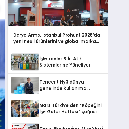
Derya Arms, İstanbul Prohunt 2026’da
yeni nesil ürünlerini ve global marka
vizyonunu sergiledi
İşletmeler Sıfır Atık
Sistemlerine Yöneliyor
Tencent Hy3 dünya
genelinde kullanıma
sunuldu
Mars Türkiye’den “Köpeğini
İşe Götür Haftası” çağrısı
Cesur Packaging, Mısır’daki