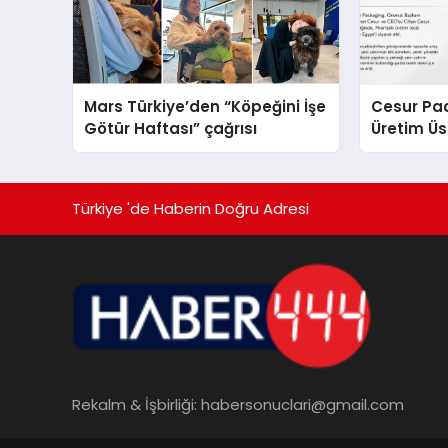
Mars Türkiye’den “Köpeğini İşe
Cesur Pac
Götür Haftası” çağrısı
Üretim Ü
Türkiye 'de Haberin Doğru Adresi
Rekalm & İşbirliği:
habersonuclari@gmail.com