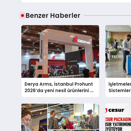
Benzer Haberler
Derya Arms, İstanbul Prohunt
İşletmeler
2026’da yeni nesil ürünlerini ve
Sistemler
global marka vizyonunu
sergiledi