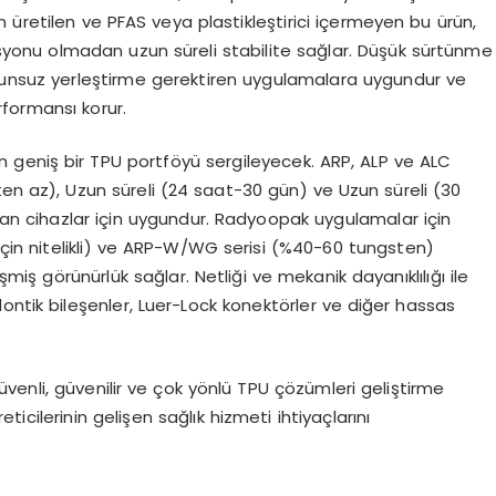
 üretilen ve PFAS veya plastikleştirici içermeyen bu ürün,
onu olmadan uzun süreli stabilite sağlar. Düşük sürtünme
i sorunsuz yerleştirme gerektiren uygulamalara uygundur ve
formansı korur.
in geniş bir TPU portföyü sergileyecek. ARP, ALP ve ALC
tten az), Uzun süreli (24 saat-30 gün) ve Uzun süreli (30
ılan cihazlar için uygundur. Radyoopak uygulamalar için
in nitelikli) ve ARP-W/WG serisi (%40-60 tungsten)
işmiş görünürlük sağlar. Netliği ve mekanik dayanıklılığı ile
ontik bileşenler, Luer-Lock konektörler ve diğer hassas
enli, güvenilir ve çok yönlü TPU çözümleri geliştirme
eticilerinin gelişen sağlık hizmeti ihtiyaçlarını