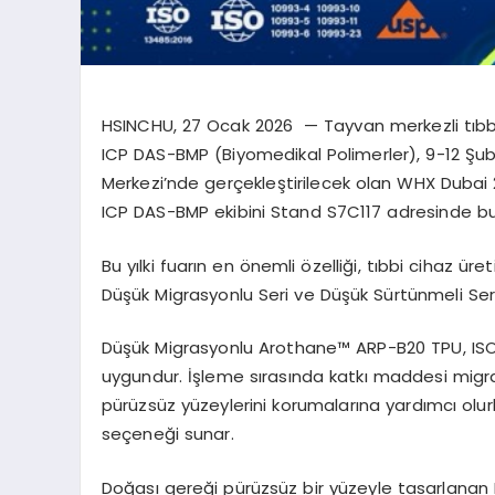
HSINCHU, 27 Ocak 2026 — Tayvan merkezli tıbbi s
ICP DAS-BMP (Biyomedikal Polimerler),
9-12 Şub
Merkezi’nde
gerçekleştirilecek olan
WHX Dubai 2
ICP DAS-BMP ekibini
Stand
S7C117
adresinde bula
Bu yılki fuarın en önemli özelliği, tıbbi cihaz üret
Düşük Migrasyonlu Seri ve Düşük Sürtünmeli Seri
Düşük Migrasyonlu Arothane™ ARP-B20 TPU, ISO
uygundur. İşleme sırasında katkı maddesi migr
pürüzsüz yüzeylerini korumalarına yardımcı olurk
seçeneği sunar.
Doğası gereği pürüzsüz bir yüzeyle tasarlanan 