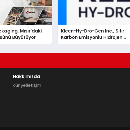
kaging, Mısır’daki
Kleen-Hy-Dro-Gen Inc., Sıfır
ssünü Büyütüyor
Karbon Emisyonlu Hidrojen
Isıtma Teknolojisinde ISO ve
TSSA Düzenleyici Onaylarını
Aldı
Hakkımızda
Künye
İletişim