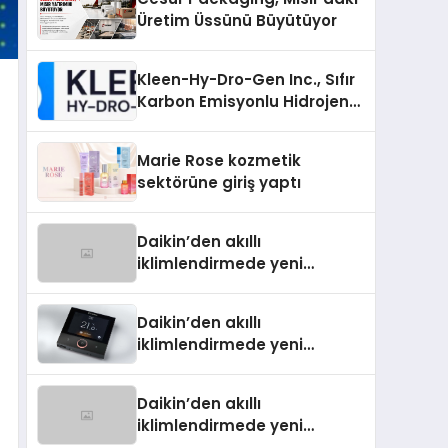
Üretim Üssünü Büyütüyor
Kleen-Hy-Dro-Gen Inc., Sıfır
Karbon Emisyonlu Hidrojen
Isıtma Teknolojisinde ISO ve
TSSA Düzenleyici Onaylarını
Marie Rose kozmetik
Aldı
sektörüne giriş yaptı
Daikin’den akıllı
iklimlendirmede yeni
dönem: Madoka Plus
Türkiye’de
Daikin’den akıllı
iklimlendirmede yeni
dönem: Madoka Plus
Türkiye’de
Daikin’den akıllı
iklimlendirmede yeni
dönem: Madoka Plus