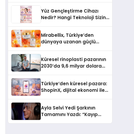
Türkiye’de
Yüz Gençleştirme Cihazı
Nedir? Hangi Teknoloji Sizin
İçin Daha Uygun?
Mirabellix, Türkiye’den
dünyaya uzanan güçlü
büyümesini sürdürüyor
Küresel rinoplasti pazarının
2030’da 9,6 milyar dolara
ulaşması bekleniyor
Türkiye’den küresel pazara:
ShopinX, dijital ekonomi ile
gerçek dünya alışverişini bir
araya getirmeyi hedefliyor
Ayla Selvi Yedi Şarkının
Tamamını Yazdı: “Kayıp
Kasetler 1” 31 Temmuz’da
Yayında