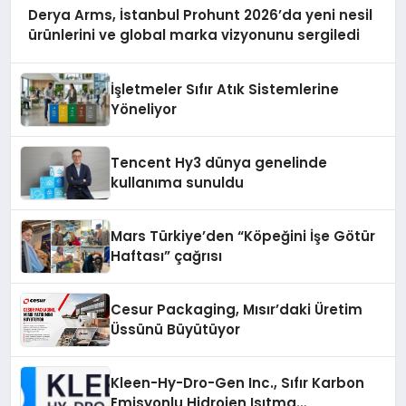
Derya Arms, İstanbul Prohunt 2026’da yeni nesil
ürünlerini ve global marka vizyonunu sergiledi
İşletmeler Sıfır Atık Sistemlerine
Yöneliyor
Tencent Hy3 dünya genelinde
kullanıma sunuldu
Mars Türkiye’den “Köpeğini İşe Götür
Haftası” çağrısı
Cesur Packaging, Mısır’daki Üretim
Üssünü Büyütüyor
Kleen-Hy-Dro-Gen Inc., Sıfır Karbon
Emisyonlu Hidrojen Isıtma