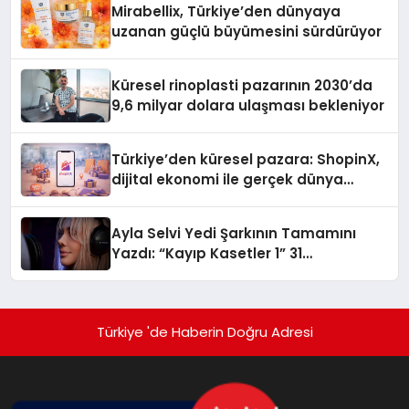
Mirabellix, Türkiye’den dünyaya
uzanan güçlü büyümesini sürdürüyor
Küresel rinoplasti pazarının 2030’da
9,6 milyar dolara ulaşması bekleniyor
Türkiye’den küresel pazara: ShopinX,
dijital ekonomi ile gerçek dünya
alışverişini bir araya getirmeyi
hedefliyor
Ayla Selvi Yedi Şarkının Tamamını
Yazdı: “Kayıp Kasetler 1” 31
Temmuz’da Yayında
Türkiye 'de Haberin Doğru Adresi