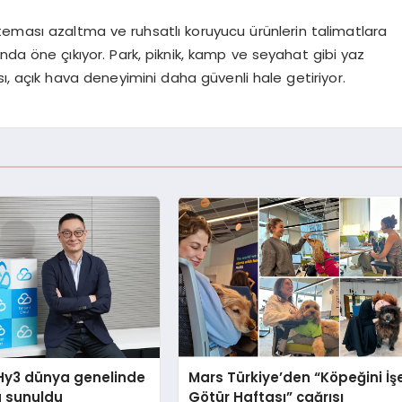
rla teması azaltma ve ruhsatlı koruyucu ürünlerin talimatlara
ında öne çıkıyor. Park, piknik, kamp ve seyahat gibi yaz
ı, açık hava deneyimini daha güvenli hale getiriyor.
Hy3 dünya genelinde
Mars Türkiye’den “Köpeğini İş
a sunuldu
Götür Haftası” çağrısı