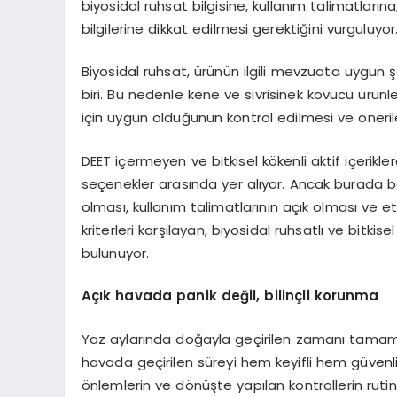
biyosidal ruhsat bilgisine, kullanım talimatların
bilgilerine dikkat edilmesi gerektiğini vurguluyor
Biyosidal ruhsat, ürünün ilgili mevzuata uygun
biri. Bu nedenle kene ve sivrisinek kovucu ürünl
için uygun olduğunun kontrol edilmesi ve öneri
DEET içermeyen ve bitkisel kökenli aktif içerikle
seçenekler arasında yer alıyor. Ancak burada beli
olması, kullanım talimatlarının açık olması ve e
kriterleri karşılayan, biyosidal ruhsatlı ve bitkis
bulunuyor.
Açık havada panik değil, bilinçli korunma
Yaz aylarında doğayla geçirilen zamanı tamamen
havada geçirilen süreyi hem keyifli hem güvenli k
önlemlerin ve dönüşte yapılan kontrollerin rutin