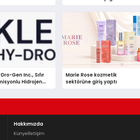
Dro-Gen Inc., Sıfır
Marie Rose kozmetik
isyonlu Hidrojen
sektörüne giriş yaptı
knolojisinde ISO ve
nleyici Onaylarını
Hakkımızda
Künye
İletişim