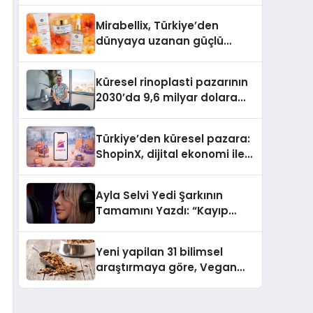
Mirabellix, Türkiye’den
dünyaya uzanan güçlü
büyümesini sürdürüyor
Küresel rinoplasti pazarının
2030’da 9,6 milyar dolara
ulaşması bekleniyor
Türkiye’den küresel pazara:
ShopinX, dijital ekonomi ile
gerçek dünya alışverişini bir
araya getirmeyi hedefliyor
Ayla Selvi Yedi Şarkının
Tamamını Yazdı: “Kayıp
Kasetler 1” 31 Temmuz’da
Yayında
Yeni yapilan 31 bilimsel
araştırmaya göre, Vegan
Köpek Maması ve Vegan
Kedi Mamasının İyi