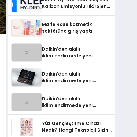
Karbon Emisyonlu Hidrojen
Isıtma Teknolojisinde ISO ve
TSSA Düzenleyici Onaylarını
Marie Rose kozmetik
Aldı
sektörüne giriş yaptı
Daikin’den akıllı
iklimlendirmede yeni
dönem: Madoka Plus
Türkiye’de
Daikin’den akıllı
iklimlendirmede yeni
dönem: Madoka Plus
Türkiye’de
Daikin’den akıllı
iklimlendirmede yeni
dönem: Madoka Plus
Türkiye’de
Yüz Gençleştirme Cihazı
Nedir? Hangi Teknoloji Sizin
İçin Daha Uygun?