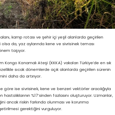
 alanı, kamp rotası ve şehir içi yeşil alanlarda geçirilen
i olsa da, yaz aylarında kene ve sivrisinek teması
önem taşıyor.
rım Kongo Kanamalı Ateşi (KKKA) vakaları Türkiye’de en sık
özellikle sıcak dönemlerde açık alanlarda geçirilen sürenin
mini daha da artırıyor.
göre ise sivrisinek, kene ve benzeri vektörler aracılığıyla
 hastalıklarının %17’sinden fazlasını oluşturuyor. Uzmanlar,
ini ancak riskin farkında olunması ve korunma
 getirilmesi gerektiğini vurguluyor.