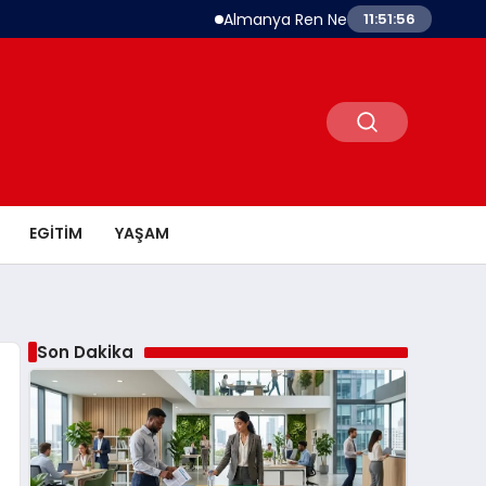
Almanya Ren Nehri’nde Tarihi Kuraklık Alar
11:51:57
EGITIM
YAŞAM
Son Dakika