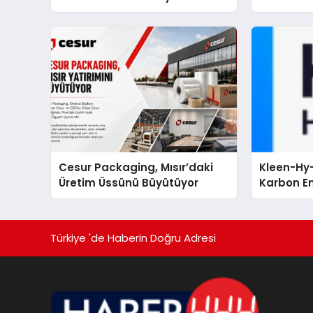
Cesur Packaging, Mısır’daki
Kleen-Hy-
Üretim Üssünü Büyütüyor
Karbon Em
Isıtma Te
TSSA Düze
Aldı
Türkiye 'de Haberin Doğru Adresi