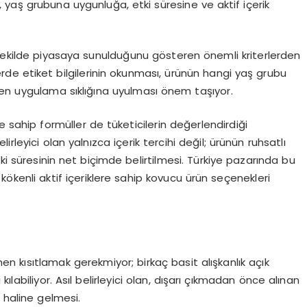
a, yaş grubuna uygunluğa, etki süresine ve aktif içerik
.
 şekilde piyasaya sunulduğunu gösteren önemli kriterlerden
erde etiket bilgilerinin okunması, ürünün hangi yaş grubu
len uygulama sıklığına uyulması önem taşıyor.
re sahip formüller de tüketicilerin değerlendirdiği
rleyici olan yalnızca içerik tercihi değil; ürünün ruhsatlı
tki süresinin net biçimde belirtilmesi. Türkiye pazarında bu
el kökenli aktif içeriklere sahip kovucu ürün seçenekleri
 kısıtlamak gerekmiyor; birkaç basit alışkanlık açık
ılabiliyor. Asıl belirleyici olan, dışarı çıkmadan önce alınan
 haline gelmesi.