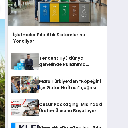
İşletmeler Sıfır Atık Sistemlerine
Yöneliyor
Tencent Hy3 dünya
genelinde kullanıma
sunuldu
Mars Türkiye’den “Köpeğini
İşe Götür Haftası” çağrısı
Cesur Packaging, Mısır’daki
Üretim Üssünü Büyütüyor
Kleen-Hy-Dro-Gen Inc., Sıfır