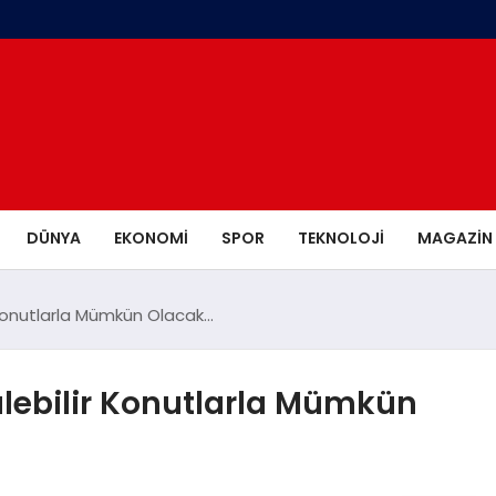
DÜNYA
EKONOMI
SPOR
TEKNOLOJI
MAGAZIN
r Konutlarla Mümkün Olacak…
rülebilir Konutlarla Mümkün