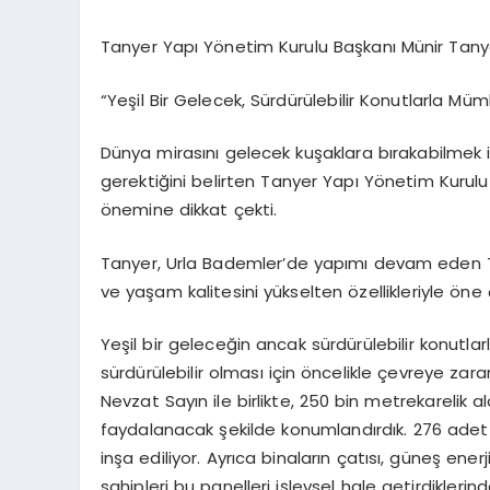
Tanyer
Yapı Yönetim Kurulu Başkanı Münir
Tany
“
Yeşil Bir Gelecek, Sürdürülebilir Konutlarla Mü
Dünya mirasını gelecek kuşaklara bırakabilmek iç
gerektiğini belirten Tanyer Yapı Yönetim Kurulu
önemine dikkat çekti.
Tanyer, Urla Bademler’de yapımı devam eden Tan
ve yaşam kalitesini yükselten özellikleriyle öne ç
Yeşil bir geleceğin ancak sürdürülebilir konutl
sürdürülebilir olması için öncelikle çevreye za
Nevzat Sayın ile birlikte, 250 bin metrekarelik 
faydalanacak şekilde konumlandırdık. 276 adet
inşa ediliyor. Ayrıca binaların çatısı, güneş ener
sahipleri bu panelleri işlevsel hale getirdiklerind