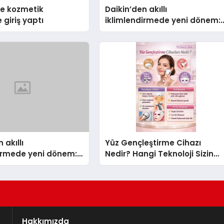
se kozmetik
Daikin’den akıllı
 giriş yaptı
iklimlendirmede yeni dönem:
Madoka Plus Türkiye’de
 akıllı
Yüz Gençleştirme Cihazı
dirmede yeni dönem:
Nedir? Hangi Teknoloji Sizin
lus Türkiye’de
İçin Daha Uygun?
Hakkımızda