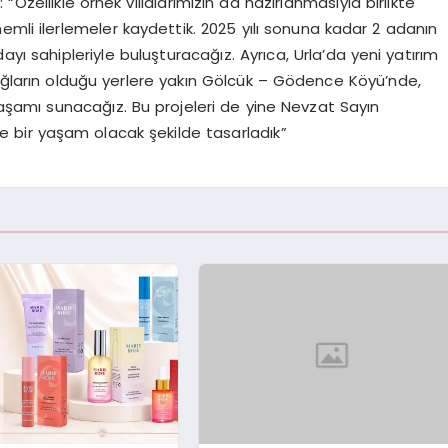
Özellikle örnek villalarımızın da hazırlanmasıyla birlikte
emli ilerlemeler kaydettik. 2025 yılı sonuna kadar 2 adanın
ayı sahipleriyle buluşturacağız. Ayrıca, Urla’da yeni yatırım
bağların olduğu yerlere yakın Gölcük – Gödence Köyü’nde,
yaşamı sunacağız. Bu projeleri de yine Nevzat Sayın
çe bir yaşam olacak şekilde tasarladık”