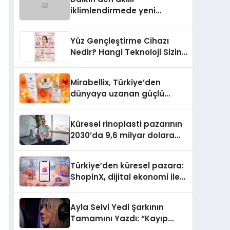
iklimlendirmede yeni
dönem: Madoka Plus
Türkiye’de
Yüz Gençleştirme Cihazı
Nedir? Hangi Teknoloji Sizin
İçin Daha Uygun?
Mirabellix, Türkiye’den
dünyaya uzanan güçlü
büyümesini sürdürüyor
Küresel rinoplasti pazarının
2030’da 9,6 milyar dolara
ulaşması bekleniyor
Türkiye’den küresel pazara:
ShopinX, dijital ekonomi ile
gerçek dünya alışverişini bir
araya getirmeyi hedefliyor
Ayla Selvi Yedi Şarkının
Tamamını Yazdı: “Kayıp
Kasetler 1” 31 Temmuz’da