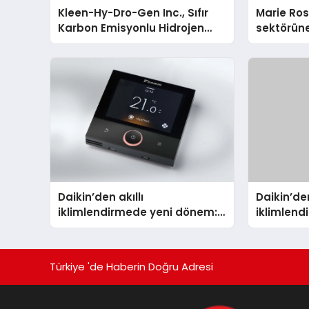
Kleen-Hy-Dro-Gen Inc., Sıfır
Marie Ro
Karbon Emisyonlu Hidrojen
sektörüne
Isıtma Teknolojisinde ISO ve
TSSA Düzenleyici Onaylarını
Aldı
Daikin’den akıllı
Daikin’den
iklimlendirmede yeni dönem:
iklimlen
Madoka Plus Türkiye’de
Madoka P
Türkiye 'de Haberin Doğru Adresi