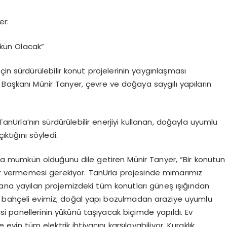
er
:
mkün Olacak”
in sürdürülebilir konut projelerinin yaygınlaşması
 Başkanı Münir Tanyer, çevre ve doğaya saygılı yapıların
Urla’nın sürdürülebilir enerjiyi kullanan, doğayla uyumlu
ıktığını söyledi.
arla mümkün olduğunu dile getiren Münir Tanyer, “Bir konutun
rar vermemesi gerekiyor. TanUrla projesinde mimarımız
alana yayılan projemizdeki tüm konutları güneş ışığından
 bahçeli evimiz; doğal yapı bozulmadan araziye uyumlu
jisi panellerinin yükünü taşıyacak biçimde yapıldı. Ev
e evin tüm elektrik ihtiyacını karşılayabiliyor. Kuraklık