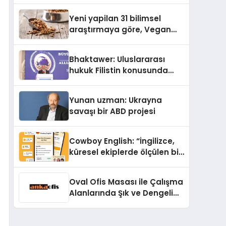
Yayında
Yeni yapilan 31 bilimsel
araştırmaya göre, Vegan
Köpek Maması ve Vegan
Kedi Mamasının İyi
Bhaktawer: Uluslararası
Sindirildiğini Ortaya Koydu
hukuk Filistin konusunda
çifte standart uyguluyor
Yunan uzman: Ukrayna
savaşı bir ABD projesi
Cowboy English: “İngilizce,
küresel ekiplerde ölçülen bir
iş yetkinliğine dönüşüyor”
Oval Ofis Masası ile Çalışma
Alanlarında Şık ve Dengeli
Bir Görünüm Nasıl
Oluşturulur?