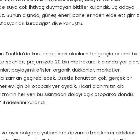
e suya çok ihtiyaç duymayan bitkiler kullandık. Üç adaya
z. Bunun dışında; güneş enerji panellerinden elde ettiğimiz
istasyonları kuracağız” diye konuştu.
an TanUrla’da kurulacak ticari alanların bölge için önemli bir
e sakinleri, projemizde 20 bin metrekarelik alanda yer alan;
lar, paylaşımlı ofisler, organik dükkanlar, marketler,
da zaman geçirebilecek. Özetle konuttan çok, gerçek bir
ev için bir otopark yer ayırdık. Ticari alanımızın altı
ir’in her yeri bu sıkıntıdan dolayı açık otoparka döndü.
fadelerini kullandı.
 ve aynı bölgede yatırımlara devam etme kararı aldıklarını