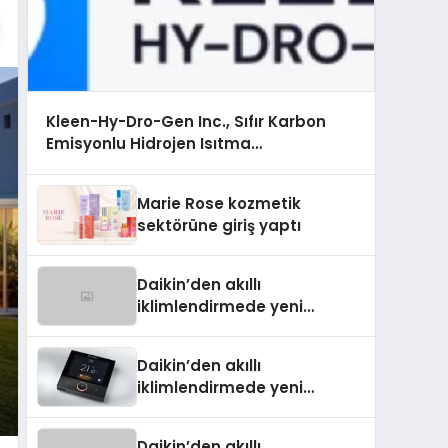
Kleen-Hy-Dro-Gen Inc., Sıfır Karbon
Emisyonlu Hidrojen Isıtma
Teknolojisinde ISO ve TSSA Düzenleyici
Onaylarını Aldı
Marie Rose kozmetik
sektörüne giriş yaptı
Daikin’den akıllı
iklimlendirmede yeni
dönem: Madoka Plus
Türkiye’de
Daikin’den akıllı
iklimlendirmede yeni
dönem: Madoka Plus
Türkiye’de
Daikin’den akıllı