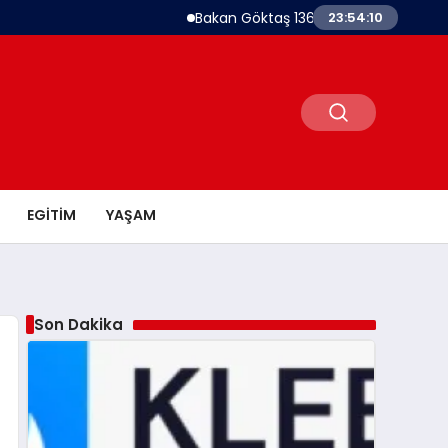
Bakan Göktaş 1367 Kadın Kooperatifine Dest
23:54:11
EGITIM
YAŞAM
Son Dakika