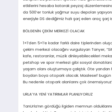
etkilerini hesaba katarak peyzaj düzenlemesind
da 500’er tonluk yağmur suyu depoları yapıyoru
enerjiyle DS dediğimiz hızlı şarj eden araç şarj 
BÖLGENİN ÇEKİM MERKEZİ OLACAK
1+1’den 5+1’e kadar farklı daire tiplerinden oluş
çekim merkezi olacağını vurgulayan Tanyer, “Sit
kafe, restoranlar, müzik dinleyebilecekleri mekan
petshop ve spor merkezi gibi sosyal donatılar
yaşam alanı oluşturmaya çalıştık. Öte yandan her 
boydan boya otopark olacak. Maalesef bugün İzm
Bu nedenle otopark alanlarını çok önemsiyoruz” i
URLA’YA YENİ YATIRIMLAR PLANLIYORUZ
TanUrla’nın gördüğü ilgiden memnun olduklarını