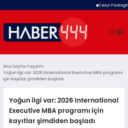
Cesur Packaging, Mısı
GÜNDEM
Ana Sayfa
Yaşam
Yoğun ilgi var: 2026 International Executive MBA programı
SIYASET
için kayıtlar şimdiden başladı
DÜNYA
Yoğun ilgi var: 2026 International
EKONOMI
Executive MBA programı için
kayıtlar şimdiden başladı
SPOR