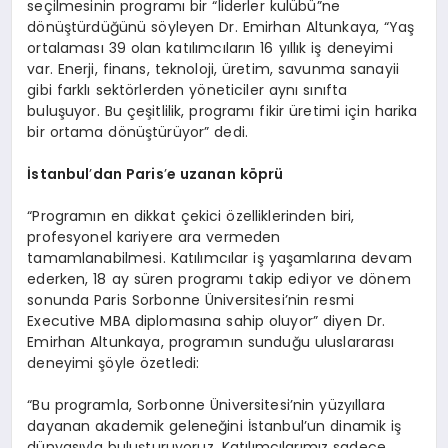
seçilmesinin programı bir “liderler kulübü”ne
dönüştürdüğünü söyleyen Dr. Emirhan Altunkaya, “Yaş
ortalaması 39 olan katılımcıların 16 yıllık iş deneyimi
var. Enerji, finans, teknoloji, üretim, savunma sanayii
gibi farklı sektörlerden yöneticiler aynı sınıfta
buluşuyor. Bu çeşitlilik, programı fikir üretimi için harika
bir ortama dönüştürüyor” dedi.
İstanbul
’
dan Paris
’
e uzanan k
ö
prü
“Programın en dikkat çekici özelliklerinden biri,
profesyonel kariyere ara vermeden
tamamlanabilmesi. Katılımcılar iş yaşamlarına devam
ederken, 18 ay süren programı takip ediyor ve dönem
sonunda Paris Sorbonne Üniversitesi’nin resmi
Executive MBA diplomasına sahip oluyor” diyen Dr.
Emirhan Altunkaya, programın sunduğu uluslararası
deneyimi şöyle özetledi:
“Bu programla, Sorbonne Üniversitesi’nin yüzyıllara
dayanan akademik geleneğini İstanbul’un dinamik iş
dünyasıyla buluşturuyoruz. Katılımcılarımız sadece