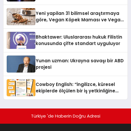
Temmuz’da Yayında
Yeni yapilan 31 bilimsel araştırmaya
göre, Vegan Köpek Maması ve Vegan
Kedi Mamasının İyi Sindirildiğini
Ortaya Koydu
Bhaktawer: Uluslararası hukuk Filistin
konusunda çifte standart uyguluyor
Yunan uzman: Ukrayna savaşı bir ABD
projesi
Cowboy English: “İngilizce, küresel
ekiplerde ölçülen bir iş yetkinliğine
dönüşüyor”
Türkiye 'de Haberin Doğru Adresi