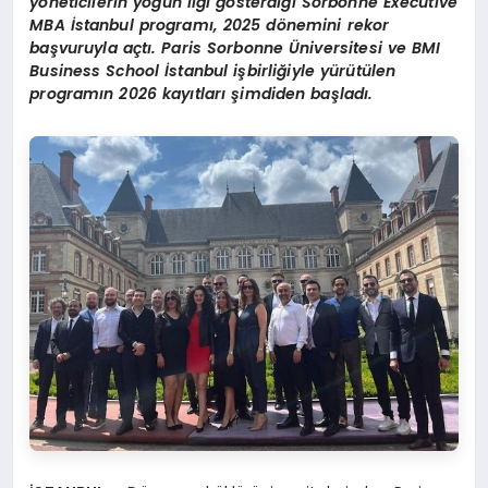
y
ö
neticilerin yoğun ilgi g
ö
sterdiğ
i Sorbonne Executive
MBA
İstanbul programı, 2025 d
ö
nemini rekor
başvuruyla açtı
. Paris Sorbonne
Ü
niversitesi ve BMI
Business School İstanbul işbirliğiyle yürütülen
programın 2026 kayıtları şimdiden başladı.