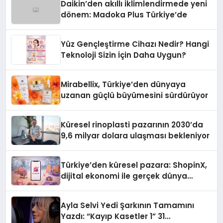
Daikin’den akıllı iklimlendirmede yeni
dönem: Madoka Plus Türkiye’de
Yüz Gençleştirme Cihazı Nedir? Hangi
Teknoloji Sizin İçin Daha Uygun?
Mirabellix, Türkiye’den dünyaya
uzanan güçlü büyümesini sürdürüyor
Küresel rinoplasti pazarının 2030’da
9,6 milyar dolara ulaşması bekleniyor
Türkiye’den küresel pazara: ShopinX,
dijital ekonomi ile gerçek dünya
alışverişini bir araya getirmeyi
hedefliyor
Ayla Selvi Yedi Şarkının Tamamını
Yazdı: “Kayıp Kasetler 1” 31