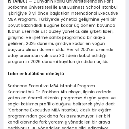
İSTANBUL
—
Dünyanın köklü üniversitelerinden Paris
Sorbonne Üniversitesi ile BMI Business School İstanbul
işbirliğiyle 3 yıl önce başlatılan International Executive
MBA Programı, Türkiye’de yönetici gelişimine yeni bir
boyut kazandırdı. Bugüne kadar üç dönem boyunca
100’ün üzerinde üst düzey yönetici, aile şirketi lideri,
girişimci ve işletme sahibi programda bir araya
gelirken, 2025 dönemi, şimdiye kadar en yoğun
başvuru alınan dönem oldu. Her yıl 200’ün üzerinde
aday arasından yalnızca 30 liderin kabul edildiği
programın 2026 dönemi kayıtları şimdiden açıldı.
Liderler kulübü
ne d
ö
nüştü
Sorbonne Executive MBA İstanbul Program
Koordinatörü Dr. Emirhan Altunkaya, ilginin ardında
yatan en önemli etkenin, programın özgün yapısı ve
seçici katılımcı profili olduğunu belirterek şöyle dedi:
“Sorbonne Executive MBA İstanbul, klasik bir eğitim
programından çok daha fazlasını sunuyor. Her biri
kendi alanında fark yaratmış yöneticileri bir araya
getiriyoruz. Bu yöneticiler, sadece bilgi edinmiyor;