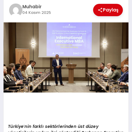
Muhabir
TEKNOLOJI
Paylaş
04 Kasım 2025
MAGAZIN
EGITIM
YAŞAM
Türkiye
’
nin farklı sekt
ö
rlerinden ü
st d
üzey