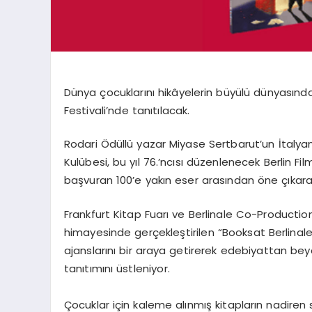
Dünya çocuklarını hikâyelerin büyülü dünyasınd
Festivali’nde tanıtılacak.
Rodari
Ödüllü yazar Miyase
Sertbarut’un
İtalya
Kulübesi
, bu yıl 76.’ncısı düzenlenecek Berlin Fi
başvuran 100’e yakın eser arasından öne çıkarak 
Frankfurt K
itap Fuarı ve
Berlinale
Co-Productio
himayesinde gerçekleştirilen “
Books
at
Berlinal
ajanslarını bir araya getirerek edebiyattan be
tanıtımını üstleniyor.
Çocuklar için kaleme alınmış kitapların nadiren