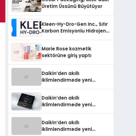
Üretim Üssünü Büyütüyor
Kleen-Hy-Dro-Gen Inc., Sıfır
Karbon Emisyonlu Hidrojen
Isıtma Teknolojisinde ISO ve
TSSA Düzenleyici Onaylarını
Marie Rose kozmetik
Aldı
sektörüne giriş yaptı
Daikin’den akıllı
iklimlendirmede yeni
dönem: Madoka Plus
Türkiye’de
Daikin’den akıllı
iklimlendirmede yeni
dönem: Madoka Plus
Türkiye’de
Daikin’den akıllı
iklimlendirmede yeni
dönem: Madoka Plus