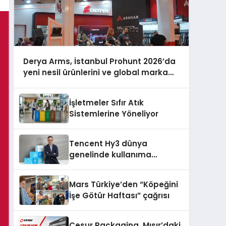
Derya Arms, İstanbul Prohunt 2026’da
yeni nesil ürünlerini ve global marka
vizyonunu sergiledi
İşletmeler Sıfır Atık
Sistemlerine Yöneliyor
Tencent Hy3 dünya
genelinde kullanıma
sunuldu
Mars Türkiye’den “Köpeğini
İşe Götür Haftası” çağrısı
Cesur Packaging, Mısır’daki