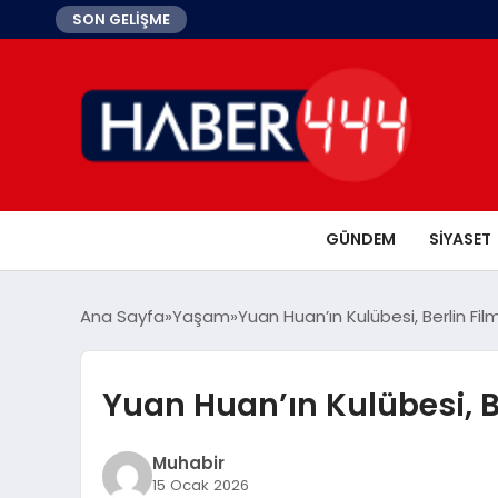
SON GELİŞME
GÜNDEM
SIYASET
Ana Sayfa
Yaşam
Yuan Huan’ın Kulübesi, Berlin Film
Yuan Huan’ın Kulübesi, Be
Muhabir
15 Ocak 2026