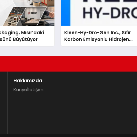
kaging, Mısır’daki
Kleen-Hy-Dro-Gen Inc., Sıfır
ssünü Büyütüyor
Karbon Emisyonlu Hidrojen
Isıtma Teknolojisinde ISO ve
TSSA Düzenleyici Onaylarını
Aldı
Hakkımızda
Künye
İletişim