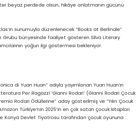
ister beyaz perdede olsun, hikâye anlatmanın gücünü
las’ın sunum
uyla düzenlenecek “
Books
at
Berlinale
”
n Grubu bünyesinde faaliyet gösteren
Silva
Literary
pımcılarının yoğun ilgi göstermesi bekleniyor.
fonica
di
Yuan
Huan
” adıyla yayımlanan
Yuan
Huan’ın
tteratura
Per
Ragazzi
‘
Gianni
Rodari
’ (
Gianni
Rodari
Çocuk
remio
Rodari
Ödüllerine” aday gösterilmiş ve “Yılın Çocuk
mazon Türkiye’nin 2025’in en çok satan çocuk kitapları
mişte Konya Devlet Tiyatrosu tarafından çocuk oyununa