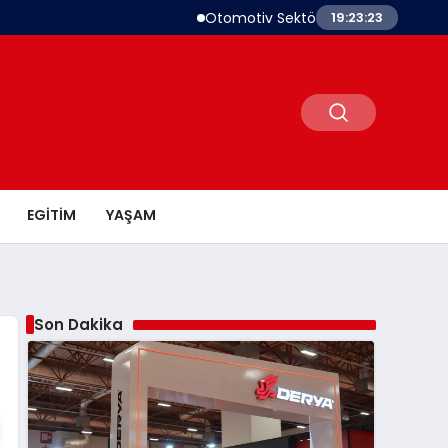
Otomotiv Sektörü Temmuz İhracatında Li
19:23:24
EGITIM
YAŞAM
Son Dakika