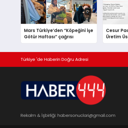
Mars Türkiye’den “Köpeğini İşe
Cesur Pac
Götür Haftası” çağrısı
Üretim Ü
Türkiye 'de Haberin Doğru Adresi
Rekalm & İşbirliği:
habersonuclari@gmail.com