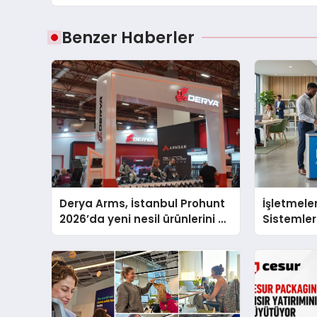
Benzer Haberler
Derya Arms, İstanbul Prohunt
İşletmeler
2026’da yeni nesil ürünlerini ve
Sistemler
global marka vizyonunu
sergiledi