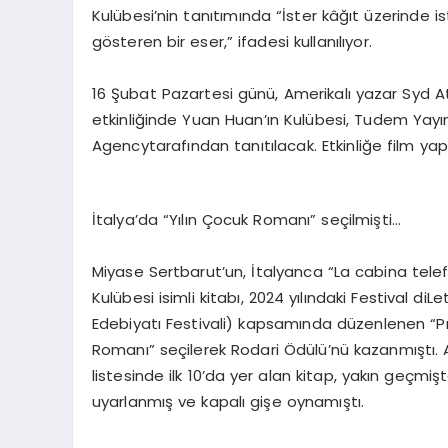
Kulübesi
’nin
tanıtımında
“İster kâğıt üzerinde 
gösteren bir eser,”
ifadesi kullanılıyor.
16 Şubat Pazartesi günü,
Amerikalı yazar
Syd
At
etkinliğinde
Yuan
Huan’ın
Kulübesi
, Tudem Yayı
Agency
tarafından tanıtılacak. Etkinliğe film ya
İtalya’da “Yılın Çocuk Romanı” seçilmişti…
Miyase
Sertbarut’un
,
İtalyanca “La
cabina
tele
Kulübesi
isimli kitabı, 2024 yılındaki Festival
di
Le
Edebiyatı Festivali) kapsamında düzenlenen “
P
Romanı” seçilerek
Rodari
Ödülü’nü kazanmıştı. A
listesinde ilk 10’da yer alan kitap, yakın geç
uyarlanmış ve kapalı gişe oynamıştı.