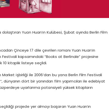
a dolaştıran
Yuan
Huan’ın
Kulübesi
, Şubat ayında Berlin Film
ncadan Çinceye 17
dile çevrilen romanı
Yuan
Huan’ın
lm Festivali kapsamındaki “
Books
at
Berlinale
” projesine
10 kitaplık listeye seçildi.
n
Market işbirliği ile 2006’dan bu yana Berlin Film Festivali
e
”, dünyanın dört bir yanından film yapımcıları ile edebiyat
yazperdeye uyarlanma potansiyeli yüksek kitapların
 seçildiği projede yer almayı başaran
Yuan
Huan’ın