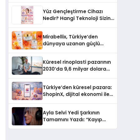
Türkiye’de
Yüz Gençleştirme Cihazı
Nedir? Hangi Teknoloji Sizin
İçin Daha Uygun?
Mirabellix, Türkiye’den
dünyaya uzanan güçlü
büyümesini sürdürüyor
Küresel rinoplasti pazarının
2030’da 9,6 milyar dolara
ulaşması bekleniyor
Türkiye’den küresel pazara:
ShopinX, dijital ekonomi ile
gerçek dünya alışverişini bir
araya getirmeyi hedefliyor
Ayla Selvi Yedi Şarkının
Tamamını Yazdı: “Kayıp
Kasetler 1” 31 Temmuz’da
Yayında