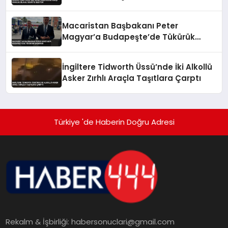
Devriye Geziyor
Macaristan Başbakanı Peter
Magyar’a Budapeşte’de Tükürük
Saldırısı
İngiltere Tidworth Üssü’nde İki Alkollü
Asker Zırhlı Araçla Taşıtlara Çarptı
Türkiye 'de Haberin Doğru Adresi
Rekalm & İşbirliği:
habersonuclari@gmail.com