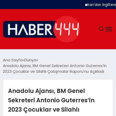
İran’dan İngiltere Uk
GÜNDEM
Ana Sayfa
Dünya
Anadolu Ajansı, BM Genel Sekreteri Antonio Guterres’in
SIYASET
2023 Çocuklar ve Silahlı Çatışmalar Raporu’nu Açıkladı
DÜNYA
Anadolu Ajansı, BM Genel
EKONOMI
Sekreteri Antonio Guterres’in
2023 Çocuklar ve Silahlı
SPOR