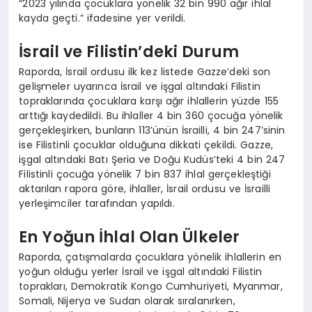
“2023 yılında çocuklara yönelik 32 bin 990 ağır ihlal
kayda geçti.” ifadesine yer verildi.
İsrail ve Filistin’deki Durum
Raporda, İsrail ordusu ilk kez listede Gazze’deki son
gelişmeler uyarınca İsrail ve işgal altındaki Filistin
topraklarında çocuklara karşı ağır ihlallerin yüzde 155
arttığı kaydedildi. Bu ihlaller 4 bin 360 çocuğa yönelik
gerçekleşirken, bunların 113’ünün İsrailli, 4 bin 247’sinin
ise Filistinli çocuklar olduğuna dikkati çekildi. Gazze,
işgal altındaki Batı Şeria ve Doğu Kudüs’teki 4 bin 247
Filistinli çocuğa yönelik 7 bin 837 ihlal gerçekleştiği
aktarılan rapora göre, ihlaller, İsrail ordusu ve İsrailli
yerleşimciler tarafından yapıldı.
En Yoğun İhlal Olan Ülkeler
Raporda, çatışmalarda çocuklara yönelik ihlallerin en
yoğun olduğu yerler İsrail ve işgal altındaki Filistin
toprakları, Demokratik Kongo Cumhuriyeti, Myanmar,
Somali, Nijerya ve Sudan olarak sıralanırken,