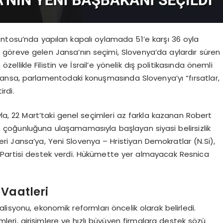
entosu’nda yapılan kapalı oylamada 51’e karşı 36 oyla
u göreve gelen Jansa’nın seçimi, Slovenya’da aylardır süren
 özellikle Filistin ve İsrail’e yönelik dış politikasında önemli
. Jansa, parlamentodaki konuşmasında Slovenya’yı “fırsatlar,
rdi.
la, 22 Mart’taki genel seçimleri az farkla kazanan Robert
is çoğunluğuna ulaşamamasıyla başlayan siyasi belirsizlik
eri Jansa’ya, Yeni Slovenya – Hristiyan Demokratlar (N.Si),
r Partisi destek verdi. Hükümette yer almayacak Resnica
 Vaatleri
isyonu, ekonomik reformları öncelik olarak belirledi.
rimleri, girişimlere ve hızlı büyüyen firmalara destek sözü