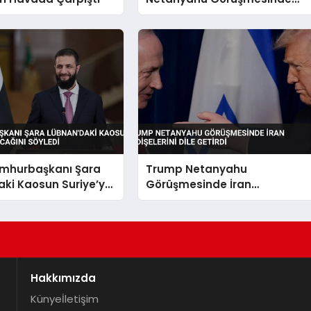
Konuşuldu
umhurbaşkanı Şara
Trump Netanyahu
ki Kaosun Suriye’ye
Görüşmesinde İran
ğını Söyledi
Endişelerini Dile Getirdi
Hakkımızda
Künye
İletişim