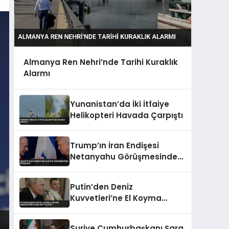
Almanya Ren Nehri’nde Tarihi Kuraklık
Alarmı
Yunanistan’da İki İtfaiye
Helikopteri Havada Çarpıştı
Trump’ın İran Endişesi
Netanyahu Görüşmesinde
Konuşuldu
Putin’den Deniz
Kuvvetleri’ne El Koyma
Girişimlerine Karşı Sert
Talimat
Suriye Cumhurbaşkanı Şara