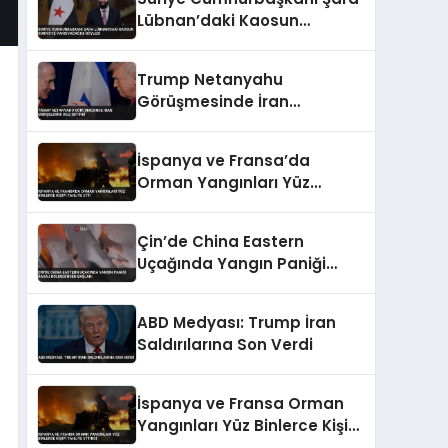
Lübnan’daki Kaosun
Suriye’ye Yansıyacağını
Söyledi
Trump Netanyahu
Görüşmesinde İran
Endişelerini Dile Getirdi
İspanya ve Fransa’da
Orman Yangınları Yüz
Binlerce Kişiyi Tahliye Etti
Çin’de China Eastern
Uçağında Yangın Paniği
Bagaj Bölmesinden Başladı
ABD Medyası: Trump İran
Saldırılarına Son Verdi
İspanya ve Fransa Orman
Yangınları Yüz Binlerce Kişiyi
Tahliye Ettirdi