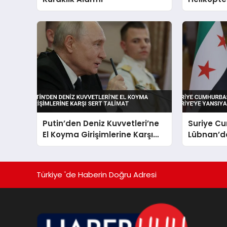
Putin’den Deniz Kuvvetleri’ne
Suriye C
El Koyma Girişimlerine Karşı
Lübnan’da
Sert Talimat
Yansıyaca
Türkiye 'de Haberin Doğru Adresi