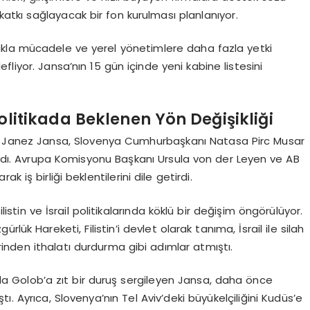
 katkı sağlayacak bir fon kurulması planlanıyor.
zlukla mücadele ve yerel yönetimlere daha fazla yetki
liyor. Jansa’nın 15 gün içinde yeni kabine listesini
Politikada Beklenen Yön Değişikliği
n Janez Jansa, Slovenya Cumhurbaşkanı Natasa Pirc Musar
 aldı. Avrupa Komisyonu Başkanı Ursula von der Leyen ve AB
 iş birliği beklentilerini dile getirdi.
stin ve İsrail politikalarında köklü bir değişim öngörülüyor.
ük Hareketi, Filistin’i devlet olarak tanıma, İsrail ile silah
erinden ithalatı durdurma gibi adımlar atmıştı.
unda Golob’a zıt bir duruş sergileyen Jansa, daha önce
ştı. Ayrıca, Slovenya’nın Tel Aviv’deki büyükelçiliğini Kudüs’e