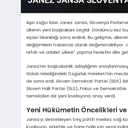
Aşırı sağcı lider Janez Jansa, Slovenya Parlam
ülkenin yeni başbakanı seçildi. Dördüncü kez b
siyasi tıkanıklığı sona erdirdi. Bu gelişme, ülkenin
değişimlerin habercisi olarak değerlendiriliyor
refah ve adalet ülkesi” yapma hedefini dile geti
Jansa’nın başbakanlık adaylığının onaylanmasıy
Golob liderliğindeki Özgürlük Hareketi’nin mecl
de sona erdi. Sloven Demokrat Partisi (SDS) lid
Sloven Halk Partisi (SLS), Fokus ve Demokratla
temsilcileri de yeni koalisyona onay verdi.
Yeni Hükümetin Öncelikleri ve
Jansa’yı destekleyen beş partili merkez sağ koal
Koalisyon, şirketler ve hane halkı için vergi indi