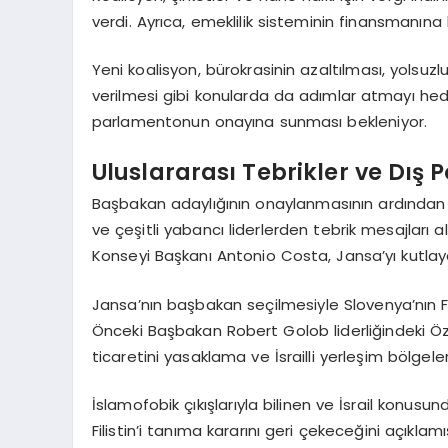
verdi. Ayrıca, emeklilik sisteminin finansmanına
Yeni koalisyon, bürokrasinin azaltılması, yolsu
verilmesi gibi konularda da adımlar atmayı hedef
parlamentonun onayına sunması bekleniyor.
Uluslararası Tebrikler ve Dış 
Başbakan adaylığının onaylanmasının ardında
ve çeşitli yabancı liderlerden tebrik mesajları
Konseyi Başkanı Antonio Costa, Jansa’yı kutlayarak
Jansa’nın başbakan seçilmesiyle Slovenya’nın Fili
Önceki Başbakan Robert Golob liderliğindeki Özgürl
ticaretini yasaklama ve İsrailli yerleşim bölgel
İslamofobik çıkışlarıyla bilinen ve İsrail konus
Filistin’i tanıma kararını geri çekeceğini açıklamı