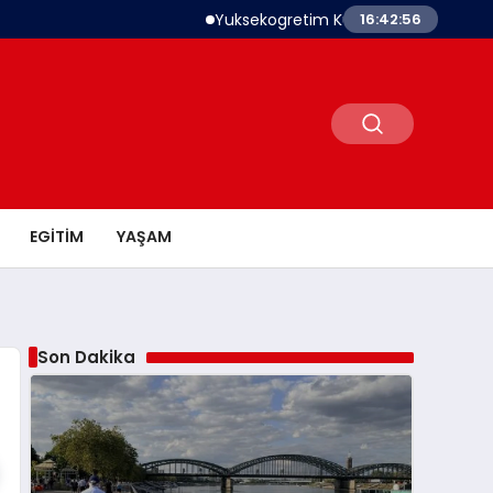
Yuksekogretim Kurumu Dijital Donusum Icin
16:42:57
EGITIM
YAŞAM
Son Dakika