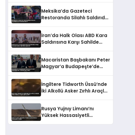
Meksika’da Gazeteci
Restoranda Silahlı Saldırıda
Hayatını Kaybetti
İran’da Halk Olası ABD Kara
Saldırısına Karşı Sahilde
Silahlı Devriye Geziyor
Macaristan Başbakanı Peter
Magyar’a Budapeşte’de
Tükürük Saldırısı
İngiltere Tidworth Üssü’nde
İki Alkollü Asker Zırhlı Araçla
Taşıtlara Çarptı
Rusya Yujnıy Limanı’nı
Yüksek Hassasiyetli
Silahlarla Vurdu