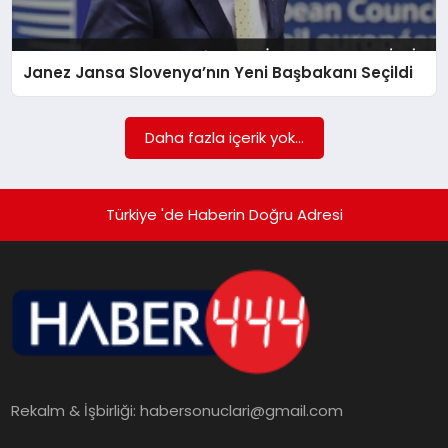
TEKNOLOJI
Janez Jansa Slovenya’nın Yeni Başbakanı Seçildi
MAGAZIN
EGITIM
Daha fazla içerik yok...
YAŞAM
Türkiye 'de Haberin Doğru Adresi
Rekalm & İşbirliği:
habersonuclari@gmail.com