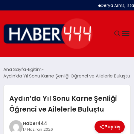
Derya Arms, İstanbul P
GÜNDEM
Ana Sayfa
Egitim
Aydın’da Yıl Sonu Karne Şenliği Öğrenci ve Ailelerle Buluştu
SIYASET
DÜNYA
Aydın’da Yıl Sonu Karne Şenliği
Öğrenci ve Ailelerle Buluştu
EKONOMI
Haber444
SPOR
Paylaş
17 Haziran 2026