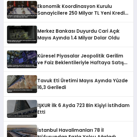
Ekonomik Koordinasyon Kurulu
Sanayicilere 250 Milyar TL Yeni Kredi
Müjdesi Verdi
Merkez Bankası Duyurdu Cari Açık
Mayıs Ayında 1.4 Milyar Dolar Oldu
Küresel Piyasalar Jeopolitik Gerilim
ve Faiz Beklentileriyle Haftaya Satış
Baskısıyla Başladı
Tavuk Eti Üretimi Mayıs Ayında Yüzde
16,3 Geriledi
İŞKUR İlk 6 Ayda 723 Bin Kişiyi İstihdam
Etti
İstanbul Havalimanları 78 İl
Nüfusundan Fazla Yolcu Ağırladı