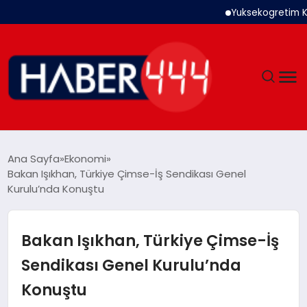
Yuksekogretim Kurumu 
GÜNDEM
Ana Sayfa
Ekonomi
Bakan Işıkhan, Türkiye Çimse-İş Sendikası Genel
SIYASET
Kurulu’nda Konuştu
DÜNYA
Bakan Işıkhan, Türkiye Çimse-İş
EKONOMI
Sendikası Genel Kurulu’nda
Konuştu
SPOR