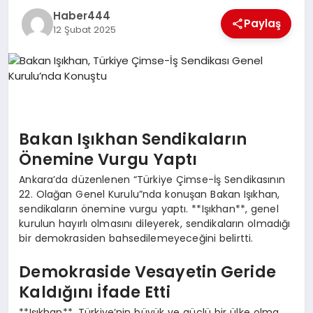
Haber444
TEKNOLOJI
Paylaş
12 Şubat 2025
MAGAZIN
EGITIM
YAŞAM
Bakan Işıkhan Sendikaların
Önemine Vurgu Yaptı
Ankara’da düzenlenen “Türkiye Çimse-İş Sendikasının
22. Olağan Genel Kurulu”nda konuşan Bakan Işıkhan,
sendikaların önemine vurgu yaptı. **Işıkhan**, genel
kurulun hayırlı olmasını dileyerek, sendikaların olmadığı
bir demokrasiden bahsedilemeyeceğini belirtti.
Demokraside Vesayetin Geride
Kaldığını İfade Etti
**Işıkhan**, Türkiye’nin büyük ve güçlü bir ülke olma