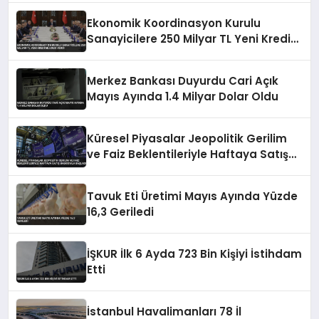
Ekonomik Koordinasyon Kurulu
Sanayicilere 250 Milyar TL Yeni Kredi
Müjdesi Verdi
Merkez Bankası Duyurdu Cari Açık
Mayıs Ayında 1.4 Milyar Dolar Oldu
Küresel Piyasalar Jeopolitik Gerilim
ve Faiz Beklentileriyle Haftaya Satış
Baskısıyla Başladı
Tavuk Eti Üretimi Mayıs Ayında Yüzde
16,3 Geriledi
İŞKUR İlk 6 Ayda 723 Bin Kişiyi İstihdam
Etti
İstanbul Havalimanları 78 İl