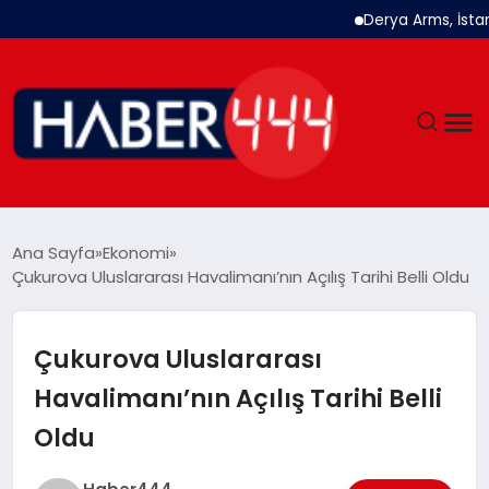
Derya Arms, İstanbul 
GÜNDEM
Ana Sayfa
Ekonomi
Çukurova Uluslararası Havalimanı’nın Açılış Tarihi Belli Oldu
SIYASET
DÜNYA
Çukurova Uluslararası
Havalimanı’nın Açılış Tarihi Belli
EKONOMI
Oldu
SPOR