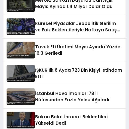
Merkez Bankası Duyurdu Cari Açık
Mayıs Ayında 1.4 Milyar Dolar Oldu
Küresel Piyasalar Jeopolitik Gerilim
ve Faiz Beklentileriyle Haftaya Satış
Baskısıyla Başladı
Tavuk Eti Üretimi Mayıs Ayında Yüzde
16,3 Geriledi
İŞKUR İlk 6 Ayda 723 Bin Kişiyi İstihdam
Etti
İstanbul Havalimanları 78 İl
Nüfusundan Fazla Yolcu Ağırladı
Bakan Bolat İhracat Beklentileri
Yükseldi Dedi