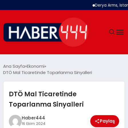
Derya Arms, İstanbul P
GÜNDEM
Ana Sayfa
Ekonomi
DTÖ Mal Ticaretinde Toparlanma Sinyalleri
SIYASET
DÜNYA
DTÖ Mal Ticaretinde
Toparlanma Sinyalleri
EKONOMI
Haber444
SPOR
Paylaş
16 Ekim 2024