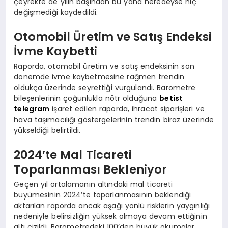
çeyrekte de yılın başından bu yana neredeyse hiç
değişmediği kaydedildi.
Otomobil Üretim ve Satış Endeksi
İvme Kaybetti
Raporda, otomobil üretim ve satış endeksinin son
dönemde ivme kaybetmesine rağmen trendin
oldukça üzerinde seyrettiği vurgulandı. Barometre
bileşenlerinin çoğunlukla nötr olduğuna
betist
telegram
işaret edilen raporda, ihracat siparişleri ve
hava taşımacılığı göstergelerinin trendin biraz üzerinde
yükseldiği belirtildi.
2024’te Mal Ticareti
Toparlanması Bekleniyor
Geçen yıl ortalamanın altındaki mal ticareti
büyümesinin 2024’te toparlanmasının beklendiği
aktarılan raporda ancak aşağı yönlü risklerin yaygınlığı
nedeniyle belirsizliğin yüksek olmaya devam ettiğinin
altı çizildi. Barometredeki 100’den büyük okumalar,