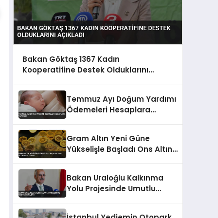
Bakan Göktaş 1367 Kadın
Kooperatifine Destek Olduklarını
Açıkladı
Temmuz Ayı Doğum Yardımı
Ödemeleri Hesaplara
Yatırıldı
Gram Altın Yeni Güne
Yükselişle Başladı Ons Altın
4130 Dolar
Bakan Uraloğlu Kalkınma
Yolu Projesinde Umutlu
Konuştu
İstanbul Yediemin Otopark