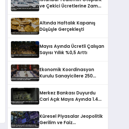
ve Çekici Ücretlerine Zam
Geldi
Altında Haftalık Kapanış
Düşüşle Gerçekleşti
Mayıs Ayında Ücretli Çalışan
Sayısı Yıllık %0,5 Arttı
Ekonomik Koordinasyon
Kurulu Sanayicilere 250
Milyar TL Yeni Kredi Müjdesi
Verdi
Merkez Bankası Duyurdu
Cari Açık Mayıs Ayında 1.4
Milyar Dolar Oldu
Küresel Piyasalar Jeopolitik
Gerilim ve Faiz
Beklentileriyle Haftaya Satış