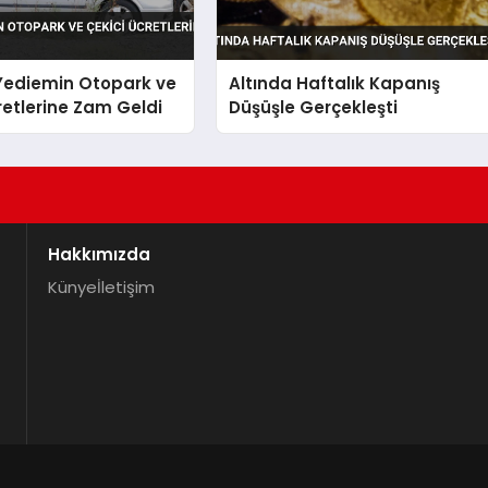
 Yediemin Otopark ve
Altında Haftalık Kapanış
retlerine Zam Geldi
Düşüşle Gerçekleşti
Hakkımızda
Künye
İletişim