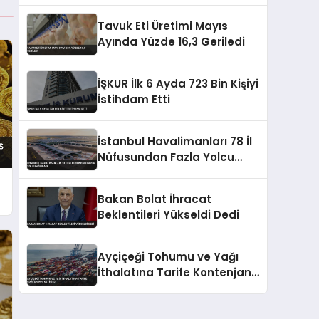
Baskısıyla Başladı
Tavuk Eti Üretimi Mayıs
Ayında Yüzde 16,3 Geriledi
İŞKUR İlk 6 Ayda 723 Bin Kişiyi
İstihdam Etti
İstanbul Havalimanları 78 İl
Nüfusundan Fazla Yolcu
Ağırladı
Bakan Bolat İhracat
Beklentileri Yükseldi Dedi
Ayçiçeği Tohumu ve Yağı
İthalatına Tarife Kontenjanı
Getirildi