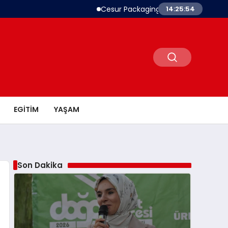
Cesur Packaging, Mısır’daki Üretim Üssü
14:25:55
EGITIM
YAŞAM
Son Dakika