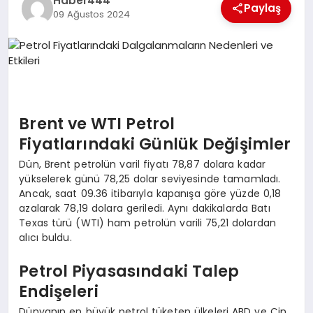
Haber444
Paylaş
09 Ağustos 2024
TEKNOLOJI
MAGAZIN
EGITIM
Brent ve WTI Petrol
YAŞAM
Fiyatlarındaki Günlük Değişimler
Dün, Brent petrolün varil fiyatı 78,87 dolara kadar
yükselerek günü 78,25 dolar seviyesinde tamamladı.
Ancak, saat 09.36 itibarıyla kapanışa göre yüzde 0,18
azalarak 78,19 dolara geriledi. Aynı dakikalarda Batı
Texas türü (WTI) ham petrolün varili 75,21 dolardan
alıcı buldu.
Petrol Piyasasındaki Talep
Endişeleri
Dünyanın en büyük petrol tüketen ülkeleri ABD ve Çin