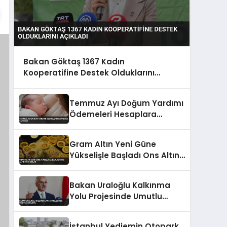
Bakan Göktaş 1367 Kadın
Kooperatifine Destek Olduklarını
Açıkladı
Temmuz Ayı Doğum Yardımı
Ödemeleri Hesaplara
Yatırıldı
Gram Altın Yeni Güne
Yükselişle Başladı Ons Altın
4130 Dolar
Bakan Uraloğlu Kalkınma
Yolu Projesinde Umutlu
Konuştu
İstanbul Yediemin Otopark