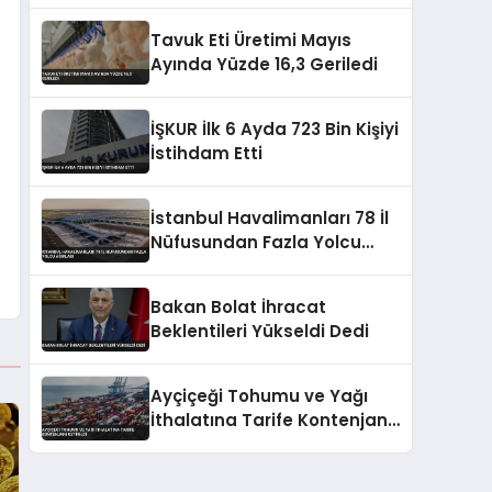
Baskısıyla Başladı
Tavuk Eti Üretimi Mayıs
Ayında Yüzde 16,3 Geriledi
İŞKUR İlk 6 Ayda 723 Bin Kişiyi
İstihdam Etti
İstanbul Havalimanları 78 İl
Nüfusundan Fazla Yolcu
Ağırladı
Bakan Bolat İhracat
Beklentileri Yükseldi Dedi
Ayçiçeği Tohumu ve Yağı
İthalatına Tarife Kontenjanı
Getirildi