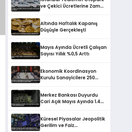
ve Çekici Ücretlerine Zam
Geldi
Altında Haftalık Kapanış
Düşüşle Gerçekleşti
Mayıs Ayında Ücretli Çalışan
Sayısı Yıllık %0,5 Arttı
Ekonomik Koordinasyon
Kurulu Sanayicilere 250
Milyar TL Yeni Kredi Müjdesi
Verdi
Merkez Bankası Duyurdu
Cari Açık Mayıs Ayında 1.4
Milyar Dolar Oldu
Küresel Piyasalar Jeopolitik
Gerilim ve Faiz
Beklentileriyle Haftaya Satış