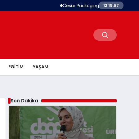
Cesur Packaging, Mısır’daki Üretim Üssü
12:19:58
EGITIM
YAŞAM
Son Dakika