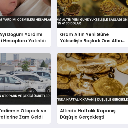
yı Doğum Yardımı
Gram Altın Yeni Güne
 Hesaplara Yatırıldı
Yükselişle Başladı Ons Altın
4130 Dolar
 Yediemin Otopark ve
Altında Haftalık Kapanış
retlerine Zam Geldi
Düşüşle Gerçekleşti