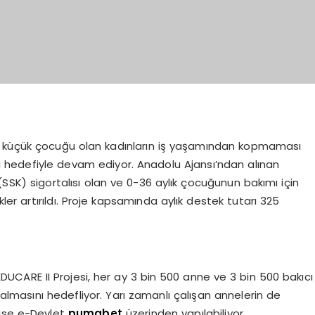
i, küçük çocuğu olan kadınların iş yaşamından kopmaması
ası hedefiyle devam ediyor. Anadolu Ajansı’ndan alınan
 (SSK) sigortalısı olan ve 0-36 aylık çocuğunun bakımı için
kler artırıldı. Proje kapsamında aylık destek tutarı 325
DUCARE II Projesi, her ay 3 bin 500 anne ve 3 bin 500 bakıcı
lmasını hedefliyor. Yarı zamanlı çalışan annelerin de
r ise e-Devlet
pumabet
üzerinden yapılabiliyor.