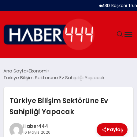
ABD Başkanı Trump: İra
GÜNDEM
Ana Sayfa
Ekonomi
Türkiye Bilişim Sektörüne Ev Sahipliği Yapacak
SIYASET
DÜNYA
Türkiye Bilişim Sektörüne Ev
Sahipliği Yapacak
EKONOMI
Haber444
SPOR
Paylaş
16 Mayıs 2026