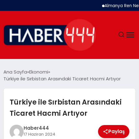
Almanya Ren Nehri’nde
GÜNDEM
Ana Sayfa
Ekonomi
Türkiye ile Sırbistan Arasındaki Ticaret Hacmi Artıyor
SIYASET
DÜNYA
Türkiye ile Sırbistan Arasındaki
Ticaret Hacmi Artıyor
EKONOMI
Haber444
SPOR
Paylaş
17 Haziran 2024