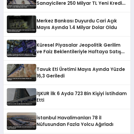
Sanayicilere 250 Milyar TL Yeni Kredi
Müjdesi Verdi
Merkez Bankası Duyurdu Cari Açık
Mayıs Ayında 1.4 Milyar Dolar Oldu
Küresel Piyasalar Jeopolitik Gerilim
ve Faiz Beklentileriyle Haftaya Satış
Baskısıyla Başladı
Tavuk Eti Üretimi Mayıs Ayında Yüzde
16,3 Geriledi
İŞKUR İlk 6 Ayda 723 Bin Kişiyi İstihdam
Etti
İstanbul Havalimanları 78 İl
Nüfusundan Fazla Yolcu Ağırladı