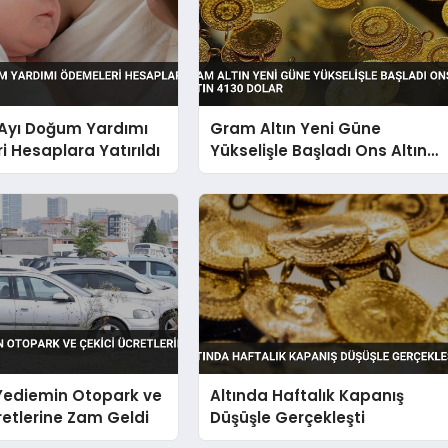
yı Doğum Yardımı
Gram Altın Yeni Güne
 Hesaplara Yatırıldı
Yükselişle Başladı Ons Altın
4130 Dolar
 Yediemin Otopark ve
Altında Haftalık Kapanış
retlerine Zam Geldi
Düşüşle Gerçekleşti