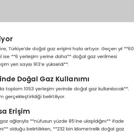
iyor
re, Türkiye’de doğal gaz erişimi hızla artıyor. Geçen yıl **60
yıl ise **6 yerleşim yerine daha** doğal gaz verilmesi
im yeri sayısı 913’e yükseldi**.
rinde Doğal Gaz Kullanımı
da toplam 1053 yerleşim yerinde doğal gaz kullanılacak**.
erçekleştirildiği belirtiliyor.
sa Erişim
az ağlarıyla **nüfusun yüzde 85’ine ulaşıldığını** ifade
i** olduğu belirtilirken, **232 bin kilometrelik doğal gaz