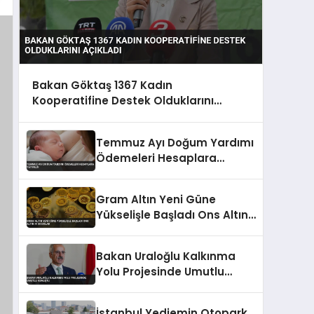
Bakan Göktaş 1367 Kadın
Kooperatifine Destek Olduklarını
Açıkladı
Temmuz Ayı Doğum Yardımı
Ödemeleri Hesaplara
Yatırıldı
Gram Altın Yeni Güne
Yükselişle Başladı Ons Altın
4130 Dolar
Bakan Uraloğlu Kalkınma
Yolu Projesinde Umutlu
Konuştu
İstanbul Yediemin Otopark