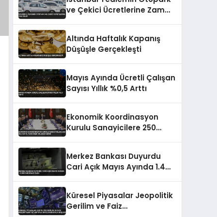
ve Çekici Ücretlerine Zam
Geldi
Altında Haftalık Kapanış
Düşüşle Gerçekleşti
Mayıs Ayında Ücretli Çalışan
Sayısı Yıllık %0,5 Arttı
Ekonomik Koordinasyon
Kurulu Sanayicilere 250
Milyar TL Yeni Kredi Müjdesi
Verdi
Merkez Bankası Duyurdu
Cari Açık Mayıs Ayında 1.4
Milyar Dolar Oldu
Küresel Piyasalar Jeopolitik
Gerilim ve Faiz
Beklentileriyle Haftaya Satış