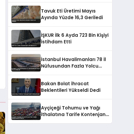
Baskısıyla Başladı
Tavuk Eti Üretimi Mayıs
Ayında Yüzde 16,3 Geriledi
İŞKUR İlk 6 Ayda 723 Bin Kişiyi
İstihdam Etti
İstanbul Havalimanları 78 İl
Nüfusundan Fazla Yolcu
Ağırladı
Bakan Bolat İhracat
Beklentileri Yükseldi Dedi
Ayçiçeği Tohumu ve Yağı
İthalatına Tarife Kontenjanı
Getirildi