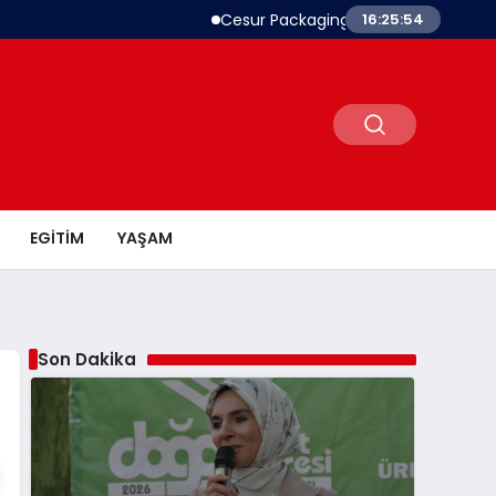
Cesur Packaging, Mısır’daki Üretim Üssü
16:25:55
EGITIM
YAŞAM
Son Dakika