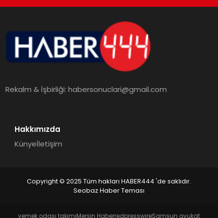
TEKNOLOJI
MAGAZIN
EGITIM
Rekalm & İşbirliği:
habersonuclari@gmail.com
YAŞAM
Hakkımızda
Künye
İletişim
Copyright © 2025 Tüm hakları HABER444 'de saklıdır.
Seobaz Haber Teması
yemek odası takımı
Mersin Haber
redpresswire
Samsun avukat