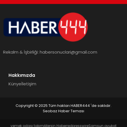
TEKNOLOJI
MAGAZIN
EGITIM
Rekalm & İşbirliği:
habersonuclari@gmail.com
YAŞAM
Hakkımızda
Künye
İletişim
Copyright © 2025 Tüm hakları HABER444 'de saklıdır.
Seobaz Haber Teması
yemek odası takımı
Mersin Haber
redpresswire
Samsun avukat