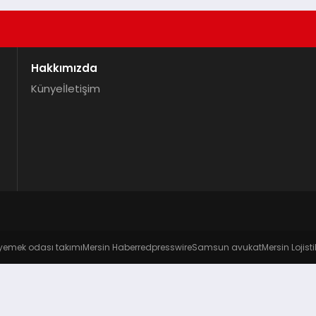
Hakkımızda
Künye
İletişim
yemek odası takımı
Mersin Haber
redpresswire
Samsun avukat
Mersin Lojisti