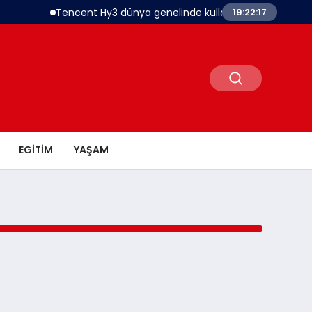
Tencent Hy3 dünya genelinde kullanıma sunuldu
19:22:17
EGITIM
YAŞAM