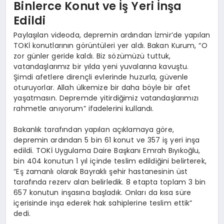
Binlerce Konut ve İş Yeri İnşa
Edildi
Paylaşılan videoda, depremin ardından İzmir’de yapılan
TOKİ konutlarının görüntüleri yer aldı. Bakan Kurum, “O
zor günler geride kaldı. Biz sözümüzü tuttuk,
vatandaşlarımız bir yılda yeni yuvalarına kavuştu.
Şimdi afetlere dirençli evlerinde huzurla, güvenle
oturuyorlar. Allah ülkemize bir daha böyle bir afet
yaşatmasın. Depremde yitirdiğimiz vatandaşlarımızı
rahmetle anıyorum” ifadelerini kullandı.
Bakanlık tarafından yapılan açıklamaya göre,
depremin ardından 5 bin 61 konut ve 357 iş yeri inşa
edildi. TOKİ Uygulama Daire Başkanı Emrah Bıyıkoğlu,
bin 404 konutun 1 yıl içinde teslim edildiğini belirterek,
“Eş zamanlı olarak Bayraklı şehir hastanesinin üst
tarafında rezerv alan belirledik. 8 etapta toplam 3 bin
657 konutun inşasına başladık. Onları da kısa süre
içerisinde inşa ederek hak sahiplerine teslim ettik”
dedi.