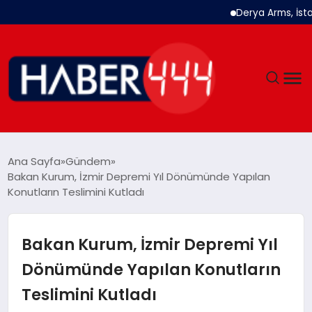
Derya Arms, İstanb
GÜNDEM
Ana Sayfa
Gündem
Bakan Kurum, İzmir Depremi Yıl Dönümünde Yapılan
SIYASET
Konutların Teslimini Kutladı
DÜNYA
Bakan Kurum, İzmir Depremi Yıl
EKONOMI
Dönümünde Yapılan Konutların
Teslimini Kutladı
SPOR