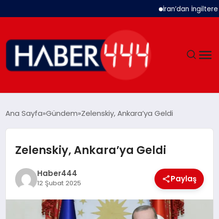
İran’dan İngiltere 
GÜNDEM
Ana Sayfa
Gündem
Zelenskiy, Ankara’ya Geldi
SIYASET
Zelenskiy, Ankara’ya Geldi
DÜNYA
Haber444
Paylaş
EKONOMI
12 Şubat 2025
SPOR