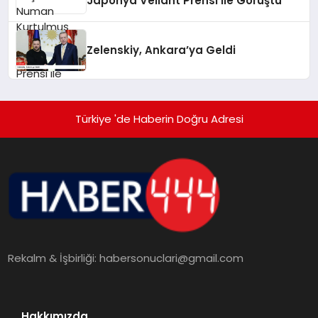
Japonya Veliaht Prensi ile Görüştü
Zelenskiy, Ankara’ya Geldi
Türkiye 'de Haberin Doğru Adresi
Rekalm & İşbirliği:
habersonuclari@gmail.com
Hakkımızda