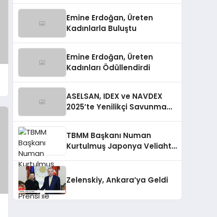
İçin Müdahale Etti
Emine Erdoğan, Üreten
Kadınlarla Buluştu
Emine Erdoğan, Üreten
Kadınları Ödüllendirdi
ASELSAN, IDEX ve NAVDEX
2025’te Yenilikçi Savunma
Çözümlerini Tanıttı
TBMM Başkanı Numan
Kurtulmuş Japonya Veliaht
Prensi ile Görüştü
Zelenskiy, Ankara’ya Geldi