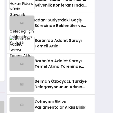
Güvenlik Konferansı’nda
Suriye’nin Geleceği İçin
Beklentilerini Paylaştı
Fidan: Suriye’deki Geçiş
Sürecinde Beklentiler ve
İlerleme
Bartın’da Adalet Sarayı
Temeli Atıldı
Bartın’da Adalet Sarayı
Temel Atma Töreninde
Adalet ve Hukuk Devleti
Vurgusu
Selman Özboyacı, Türkiye
Delegasyonunun Adının
Düzeltimesini Sağladı
Özboyacı BM ve
Parlamentolar Arası Birlik
Oturumunda Türkiye İsmi