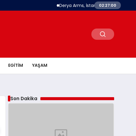
Derya Arms, İstanbul Prohunt 2026’da ye
02:27:00
EGITIM
YAŞAM
Son Dakika