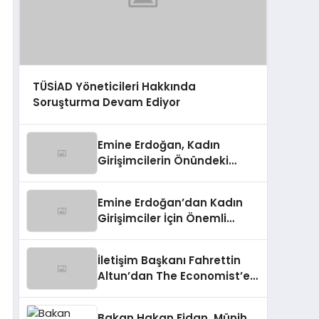
TÜSİAD Yöneticileri Hakkında
Soruşturma Devam Ediyor
Emine Erdoğan, Kadın
Girişimcilerin Önündeki
Engelleri Vurguladı
Emine Erdoğan’dan Kadın
Girişimciler İçin Önemli
Mesaj
İletişim Başkanı Fahrettin
Altun’dan The Economist’e
Sert Tepki
Bakan Hakan Fidan, Münih