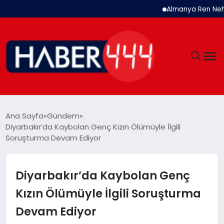
Almanya Ren Nehri’n
GÜNDEM
Ana Sayfa
Gündem
Diyarbakır’da Kaybolan Genç Kızın Ölümüyle İlgili
SIYASET
Soruşturma Devam Ediyor
DÜNYA
Diyarbakır’da Kaybolan Genç
EKONOMI
Kızın Ölümüyle İlgili Soruşturma
Devam Ediyor
SPOR