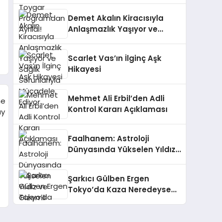
Demet Akalın Kiracısıyla
Anlaşmazlık Yaşıyor ve
Sağlık Sorunlarıyla
Mücadele Ediyor
Scarlet Vas’ın İlginç Aşk
Hikayesi
Mehmet Ali Erbil’den Adli
Kontrol Kararı Açıklaması
Faalhanem: Astroloji
Dünyasında Yükselen Yıldız
ve Gizemli İlişkiler
Şarkıcı Gülben Ergen
Tokyo’da Kaza Neredeyse
Bela Geldi