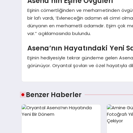
Asena’nın Eşine Övgüleri
Eşinin cömertliğinden ve merhametinden övgü
bir lafı vardı, ‘Evleneceğin adamın eli cimri ol
dünyanın en merhametli adamıdır. Eşim çok merh
var.” açıklamasında bulundu.
Asena’nın Hayatındaki Yeni S
Eşinin hediyesiyle tekrar gündeme gelen Asena
görünüyor. Oryantal şovları ve özel hayatıyla d
Benzer Haberler