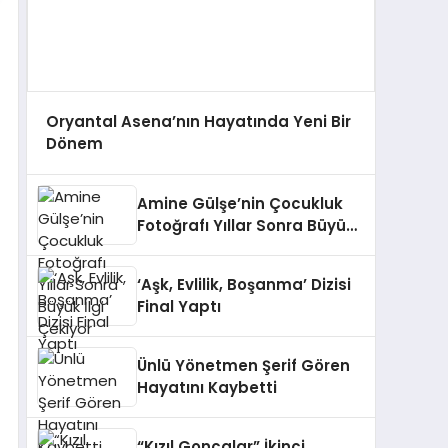
Oryantal Asena’nın Hayatında Yeni Bir
Dönem
Amine Gülşe’nin Çocukluk
Fotoğrafı Yıllar Sonra Büyük
İlgi Çekiyor
‘Aşk, Evlilik, Boşanma’ Dizisi
Final Yaptı
Ünlü Yönetmen Şerif Gören
Hayatını Kaybetti
“Kızıl Goncalar” İkinci