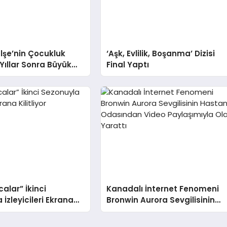
lşe’nin Çocukluk
‘Aşk, Evlilik, Boşanma’ Dizisi
 Yıllar Sonra Büyük
Final Yaptı
or
calar” İkinci
Kanadalı İnternet Fenomeni
İzleyicileri Ekrana
Bronwin Aurora Sevgilisinin
Hastane Odasından Video
Paylaşımıyla Olay Yarattı