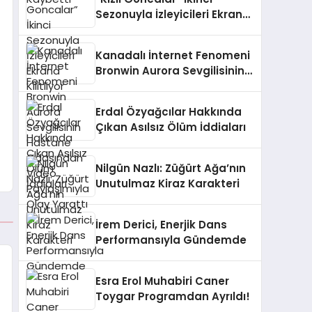
Sezonuyla İzleyicileri Ekrana
Kilitliyor
Kanadalı İnternet Fenomeni
Bronwin Aurora Sevgilisinin
Hastane Odasından Video
Paylaşımıyla Olay Yarattı
Erdal Özyağcılar Hakkında
Çıkan Asılsız Ölüm İddiaları
Nilgün Nazlı: Züğürt Ağa’nın
Unutulmaz Kiraz Karakteri
İrem Derici, Enerjik Dans
Performansıyla Gündemde
Esra Erol Muhabiri Caner
Toygar Programdan Ayrıldı!