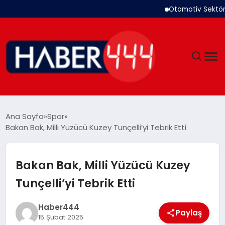
Otomotiv Sektörü T
GÜNDEM
Ana Sayfa
Spor
Bakan Bak, Milli Yüzücü Kuzey Tunçelli’yi Tebrik Etti
SIYASET
DÜNYA
Bakan Bak, Milli Yüzücü Kuzey
Tunçelli’yi Tebrik Etti
EKONOMI
Haber444
SPOR
Paylaş
15 Şubat 2025