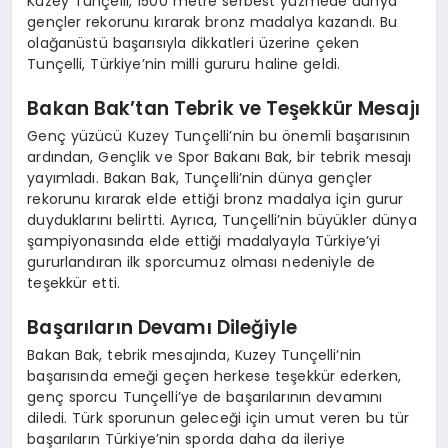
Kuzey Tunçelli, 1500 metre serbest yüzmede dünya
gençler rekorunu kırarak bronz madalya kazandı. Bu
olağanüstü başarısıyla dikkatleri üzerine çeken
Tunçelli, Türkiye’nin milli gururu haline geldi.
Bakan Bak’tan Tebrik ve Teşekkür Mesajı
Genç yüzücü Kuzey Tunçelli’nin bu önemli başarısının
ardından, Gençlik ve Spor Bakanı Bak, bir tebrik mesajı
yayımladı. Bakan Bak, Tunçelli’nin dünya gençler
rekorunu kırarak elde ettiği bronz madalya için gurur
duyduklarını belirtti. Ayrıca, Tunçelli’nin büyükler dünya
şampiyonasında elde ettiği madalyayla Türkiye’yi
gururlandıran ilk sporcumuz olması nedeniyle de
teşekkür etti.
Başarıların Devamı Dileğiyle
Bakan Bak, tebrik mesajında, Kuzey Tunçelli’nin
başarısında emeği geçen herkese teşekkür ederken,
genç sporcu Tunçelli’ye de başarılarının devamını
diledi. Türk sporunun geleceği için umut veren bu tür
başarıların Türkiye’nin sporda daha da ileriye