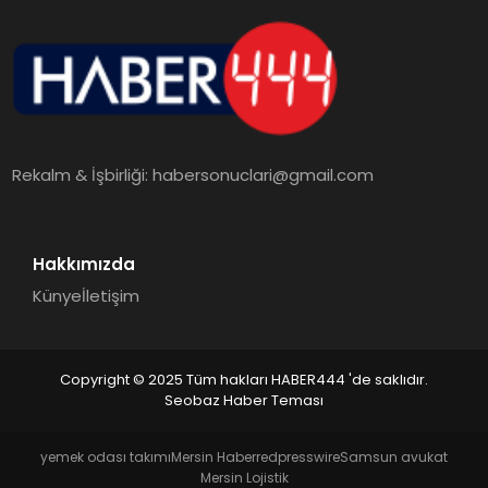
Rekalm & İşbirliği:
habersonuclari@gmail.com
Hakkımızda
Künye
İletişim
Copyright © 2025 Tüm hakları HABER444 'de saklıdır.
Seobaz Haber Teması
yemek odası takımı
Mersin Haber
redpresswire
Samsun avukat
Mersin Lojistik