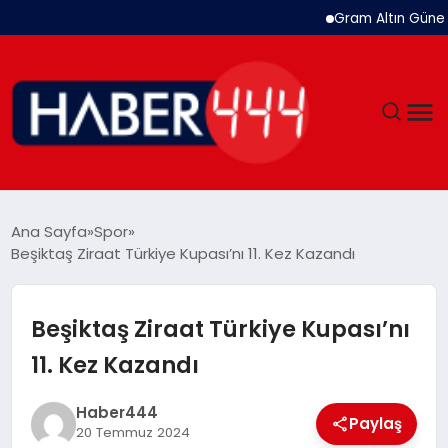
Gram Altın Güne Yük
GÜNDEM
Ana Sayfa
Spor
Beşiktaş Ziraat Türkiye Kupası’nı 11. Kez Kazandı
SIYASET
DÜNYA
Beşiktaş Ziraat Türkiye Kupası’nı
11. Kez Kazandı
EKONOMI
Haber444
SPOR
Paylaş
20 Temmuz 2024