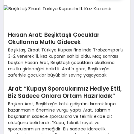
TEKNOLOJI
MAGAZIN
Hasan Arat: Beşiktaşlı Çocuklar
EGITIM
Okullarına Mutlu Gidecek
Beşiktaş, Ziraat Türkiye Kupası finalinde Trabzonspor’u
YAŞAM
3-2 yenerek 11. kez kupanın sahibi oldu. Maç sonrası
başkan Hasan Arat, Beşiktaşlı çocukların okullarına
mutlu gideceğini belirtti. Arat’a göre, Beşiktaş’ın
zaferiyle çocuklar büyük bir sevinç yaşayacak.
Arat: “Kupayı Sporcularımız Hediye Etti,
Biz Sadece Onlara Ortam Hazırladık”
Başkan Arat, Beşiktaş’ın kötü gidişatını kırarak kupa
kazanmanın önemine vurgu yaptı. Arat, takımın
başarısının sadece sporculara ve teknik ekibe ait
olduğunu belirterek, “Kupa, teknik heyet ve
sporcularımızın emeğidir. Biz sadece idarecilik