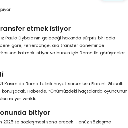
ransfer etmek istiyor
dız Paulo Dybala’nın geleceği hakkında sürpriz bir iddia
habere göre, Fenerbahçe, ara transfer döneminde
drosuna katmak istiyor ve bunun için Roma ile görüşmeler
di
 21 Kasım’da Roma teknik heyet sorumlusu Florent Ghisolfi
ında konuşacak. Haberde, “Önümüzdeki haçtalarda oyuncunun
erine yer verildi.
sonunda bitiyor
ziran 2025’te sözleşmesi sona erecek. Henüz sözleşme