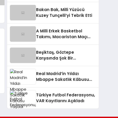
Bakan Bak, Milli Yüzücü
Kuzey Tunçelli’yi Tebrik Etti
A Milli Erkek Basketbol
Takımı, Macaristan Maçı
Öncesi Ergin Ataman’dan
Açıklamalar
Beşiktaş, Göztepe
Karşısında Şok Bir
Mağlubiyet Aldı
Real Madrid’in Yıldızı
Mbappe Sakatlık Kâbusu
Yaşadı
Türkiye Futbol Federasyonu,
VAR Kayıtlarını Açıkladı