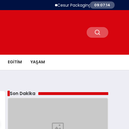
Cesur Packaging, Mısır’daki Üretim Üs
09:07:14
EGITIM
YAŞAM
Son Dakika