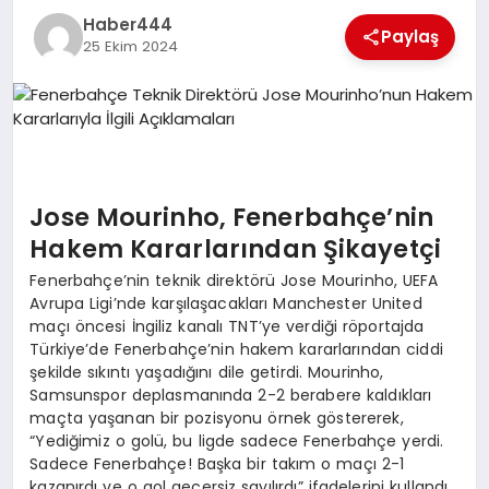
Haber444
TEKNOLOJI
Paylaş
25 Ekim 2024
MAGAZIN
EGITIM
YAŞAM
Jose Mourinho, Fenerbahçe’nin
Hakem Kararlarından Şikayetçi
Fenerbahçe’nin teknik direktörü Jose Mourinho, UEFA
Avrupa Ligi’nde karşılaşacakları Manchester United
maçı öncesi İngiliz kanalı TNT’ye verdiği röportajda
Türkiye’de Fenerbahçe’nin hakem kararlarından ciddi
şekilde sıkıntı yaşadığını dile getirdi. Mourinho,
Samsunspor deplasmanında 2-2 berabere kaldıkları
maçta yaşanan bir pozisyonu örnek göstererek,
“Yediğimiz o golü, bu ligde sadece Fenerbahçe yerdi.
Sadece Fenerbahçe! Başka bir takım o maçı 2-1
kazanırdı ve o gol geçersiz sayılırdı” ifadelerini kullandı.