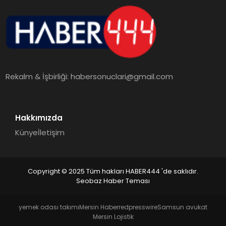
Rekalm & İşbirliği:
habersonuclari@gmail.com
Hakkımızda
Künye
İletişim
Copyright © 2025 Tüm hakları HABER444 'de saklıdır.
Seobaz Haber Teması
yemek odası takımı
Mersin Haber
redpresswire
Samsun avukat
Mersin Lojistik