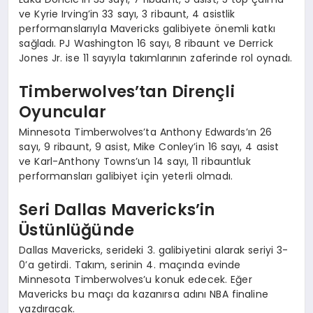
ve Kyrie Irving’in 33 sayı, 3 ribaunt, 4 asistlik
performanslarıyla Mavericks galibiyete önemli katkı
sağladı. PJ Washington 16 sayı, 8 ribaunt ve Derrick
Jones Jr. ise 11 sayıyla takımlarının zaferinde rol oynadı.
Timberwolves’tan Dirençli
Oyuncular
Minnesota Timberwolves’ta Anthony Edwards’ın 26
sayı, 9 ribaunt, 9 asist, Mike Conley’in 16 sayı, 4 asist
ve Karl-Anthony Towns’un 14 sayı, 11 ribauntluk
performansları galibiyet için yeterli olmadı.
Seri Dallas Mavericks’in
Üstünlüğünde
Dallas Mavericks, serideki 3. galibiyetini alarak seriyi 3-
0’a getirdi. Takım, serinin 4. maçında evinde
Minnesota Timberwolves’u konuk edecek. Eğer
Mavericks bu maçı da kazanırsa adını NBA finaline
yazdıracak.