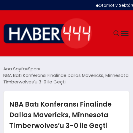
Otomotiv Sektörü T
GÜNDEM
Ana Sayfa
Spor
NBA Batı Konferansı Finalinde Dallas Mavericks, Minnesota
SIYASET
Timberwolves’u 3-0 ile Geçti
DÜNYA
NBA Batı Konferansı Finalinde
EKONOMI
Dallas Mavericks, Minnesota
Timberwolves’u 3-0 ile Geçti
SPOR