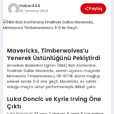
Haber444
TEKNOLOJI
Paylaş
05 Temmuz 2024
MAGAZIN
EGITIM
YAŞAM
Mavericks, Timberwolves’u
Yenerek Üstünlüğünü Pekiştirdi
Amerikan Basketbol Ligi’nin (NBA) Batı Konferansı
finalinde Dallas Mavericks, serinin üçüncü maçında
Minnesota Timberwolves’u 116-107’lik skorla mağlup
ederek seride 3-0 öne geçti. Mavericks, ev sahibi
olduğu maçta üstün performansıyla dikkat çekti.
Luka Doncic ve Kyrie Irving Öne
Çıktı
Luka Doncic’in 33 sayı, 7 ribaunt, 5 asist, 5 top çalma