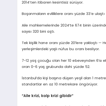
2014’ten itibaren kesintisiz sürüyor.
Boşanmaların evliliklere oranı yüzde 33’e ulaşt
Aile mahkemelerinde 2024’te 674 binin üzerind
sayısı 320 bini aştı.
Tek kişilik hane oranı yüzde 20’lere yaklaştı —
yerleşimlerdeki yaşlı nüfus bu oranı besliyor.
7-12 yaş çocuğu olan her 10 ebeveynden 6’sı e
oran 0-6 yaş grubunda dahi yüzde 52.
İstanbul’da kişi başına düşen yeşil alan 1 metr
standartlar en az 10 metrekare öngörüyor.
“Aile krizi, kalp krizi gibidir”