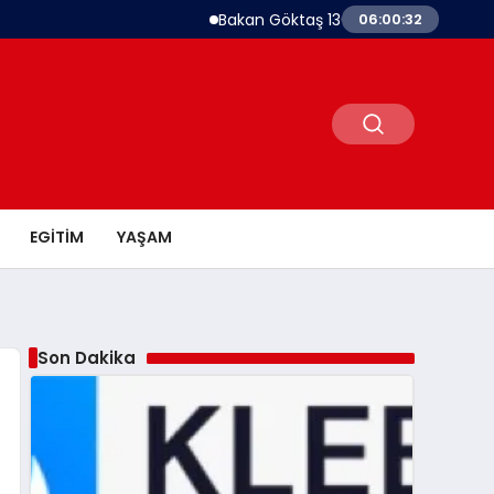
Bakan Göktaş 1367 Kadın Kooperatifine Dest
06:00:33
EGITIM
YAŞAM
Son Dakika