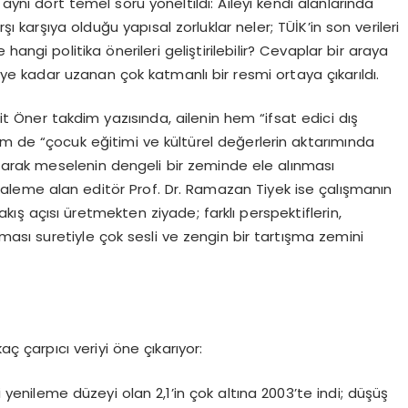
nı dört temel soru yöneltildi: Aileyi kendi alanlarında
şı karşıya olduğu yapısal zorluklar neler; TÜİK’in son verileri
 hangi politika önerileri geliştirilebilir? Cevaplar bir araya
iye kadar uzanan çok katmanlı bir resmi ortaya çıkarıldı.
t Öner takdim yazısında, ailenin hem “ifsat edici dış
hem de “çocuk eğitimi ve kültürel değerlerin aktarımında
atarak meselenin dengeli bir zeminde ele alınması
nı kaleme alan editör Prof. Dr. Ramazan Tiyek ise çalışmanın
akış açısı üretmekten ziyade; farklı perspektiflerin,
nması suretiyle çok sesli ve zengin bir tartışma zemini
aç çarpıcı veriyi öne çıkarıyor:
i yenileme düzeyi olan 2,1’in çok altına 2003’te indi; düşüş