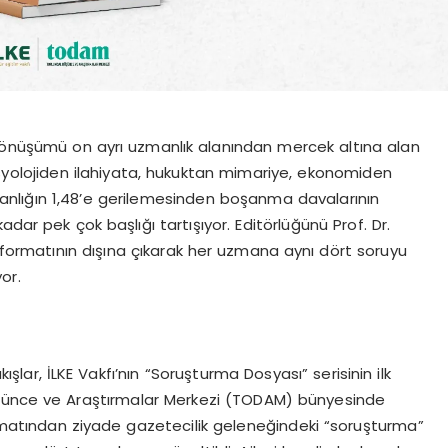
 dönüşümü on ayrı uzmanlık alanından mercek altına alan
syolojiden ilahiyata, hukuktan mimariye, ekonomiden
lığın 1,48’e gerilemesinden boşanma davalarının
dar pek çok başlığı tartışıyor. Editörlüğünü Prof. Dr.
z formatının dışına çıkarak her uzmana aynı dört soruyu
or.
ışlar, İLKE Vakfı’nın “Soruşturma Dosyası” serisinin ilk
üşünce ve Araştırmalar Merkezi (TODAM) bünyesinde
rmatından ziyade gazetecilik geleneğindeki “soruşturma”