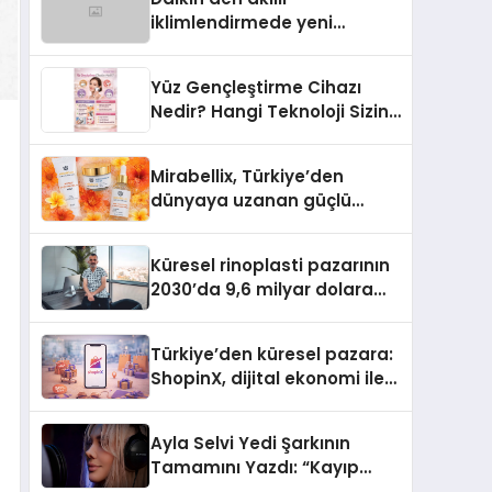
iklimlendirmede yeni
dönem: Madoka Plus
Türkiye’de
Yüz Gençleştirme Cihazı
Nedir? Hangi Teknoloji Sizin
İçin Daha Uygun?
Mirabellix, Türkiye’den
dünyaya uzanan güçlü
büyümesini sürdürüyor
Küresel rinoplasti pazarının
2030’da 9,6 milyar dolara
ulaşması bekleniyor
Türkiye’den küresel pazara:
ShopinX, dijital ekonomi ile
gerçek dünya alışverişini bir
araya getirmeyi hedefliyor
Ayla Selvi Yedi Şarkının
Tamamını Yazdı: “Kayıp
Kasetler 1” 31 Temmuz’da