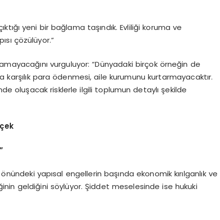
tığı yeni bir bağlama taşındık. Evliliği koruma ve
ısı çözülüyor.”
amayacağını vurguluyor: “Dünyadaki birçok örneğin de
na karşılık para ödenmesi, aile kurumunu kurtarmayacaktır.
 oluşacak risklerle ilgili toplumun detaylı şekilde
kçek
”
n önündeki yapısal engellerin başında ekonomik kırılganlık ve
inin geldiğini söylüyor. Şiddet meselesinde ise hukuki