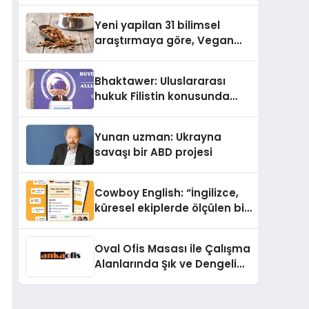
Yayında
Yeni yapilan 31 bilimsel
araştırmaya göre, Vegan
Köpek Maması ve Vegan
Kedi Mamasının İyi
Bhaktawer: Uluslararası
Sindirildiğini Ortaya Koydu
hukuk Filistin konusunda
çifte standart uyguluyor
Yunan uzman: Ukrayna
savaşı bir ABD projesi
Cowboy English: “İngilizce,
küresel ekiplerde ölçülen bir
iş yetkinliğine dönüşüyor”
Oval Ofis Masası ile Çalışma
Alanlarında Şık ve Dengeli
Bir Görünüm Nasıl
Oluşturulur?