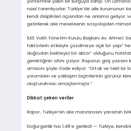
yöntemine yakın bir kurguya sahip. On uzmana ay
nasıl tanımlıyorlar; Türkiye’de aile kurumunun kar
kendi disiplinleri açısından ne anlama geliyor; ve
getirilerek aile meselesinin sosyolojiden mimar
İLKE Vakfı Yönetim Kurulu Başkanı Av. Ahmet Sai
faktörlerin etkisiyle çözülmeye açık bir yapı” 
doğrudan belirleyici bir aktör” olduğunu hatırl
gerektiğinin altını çiziyor. Raporun giriş yazısı
amacını şöyle ifade ediyor: “Ortak ve tekil bir b
yorumların ve yaklaşım biçimlerinin görünür kılı
oluşturulması amaçlanmıştır.”
Dikkat çeken veriler
Rapor, Türkiye’nin aile manzarasını yansıtan birk
Doğurganlık hızı 1,48’e geriledi — Türkiye, kendin