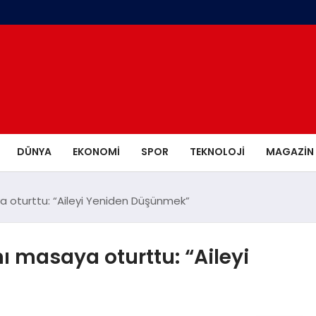
DÜNYA
EKONOMI
SPOR
TEKNOLOJI
MAGAZIN
aya oturttu: “Aileyi Yeniden Düşünmek”
nı masaya oturttu: “Aileyi