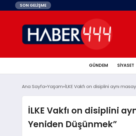
SON GELİŞME
GÜNDEM
SIYASET
Ana Sayfa
Yaşam
İLKE Vakfı on disiplini aynı mas
İLKE Vakfı on disiplini ay
Yeniden Düşünmek”