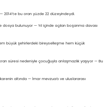
ı — 2014’te bu oran yüzde 22 düzeyindeydi.
e dosya bulunuyor — Yıl içinde açılan boşanma davası
 Hem büyük şehirlerdeki bireyselleşme hem küçük
kran süresi nedeniyle çocuğuyla anlaşmazlık yaşıyor — Bu
ekarenin altında — İmar mevzuatı ve uluslararası