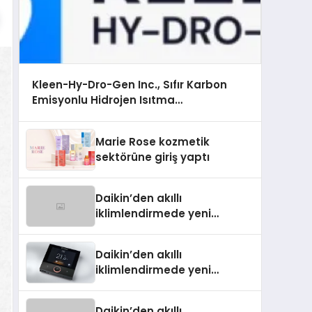
Kleen-Hy-Dro-Gen Inc., Sıfır Karbon
Emisyonlu Hidrojen Isıtma
Teknolojisinde ISO ve TSSA Düzenleyici
Onaylarını Aldı
Marie Rose kozmetik
sektörüne giriş yaptı
Daikin’den akıllı
iklimlendirmede yeni
dönem: Madoka Plus
Türkiye’de
Daikin’den akıllı
iklimlendirmede yeni
dönem: Madoka Plus
Türkiye’de
Daikin’den akıllı