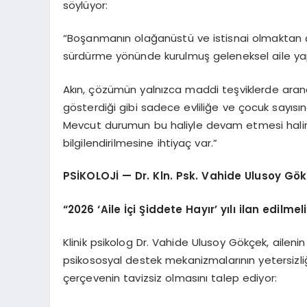
söylüyor:
“Boşanmanın olağanüstü ve istisnai olmaktan çık
sürdürme yönünde kurulmuş geleneksel aile yap
Akın, çözümün yalnızca maddi teşviklerde aran
gösterdiği gibi sadece evliliğe ve çocuk sayısı
Mevcut durumun bu haliyle devam etmesi halinde
bilgilendirilmesine ihtiyaç var.”
PSİKOLOJİ — Dr. Kln. Psk. Vahide Ulusoy Gö
“2026 ‘Aile İçi Şiddete Hayır’ yılı ilan edilmeli
Klinik psikolog Dr. Vahide Ulusoy Gökçek, aileni
psikososyal destek mekanizmalarının yetersizliğ
çerçevenin tavizsiz olmasını talep ediyor: