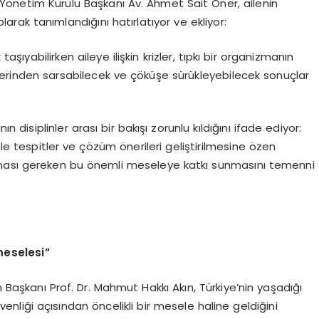
 Yönetim Kurulu Başkanı Av. Ahmet Sait Öner, ailenin
ak tanımlandığını hatırlatıyor ve ekliyor:
taşıyabilirken aileye ilişkin krizler, tıpkı bir organizmanın
 derinden sarsabilecek ve çöküşe sürükleyebilecek sonuçlar
n disiplinler arası bir bakışı zorunlu kıldığını ifade ediyor:
tle tespitler ve çözüm önerileri geliştirilmesine özen
e alınması gereken bu önemli meseleye katkı sunmasını temenni
eselesi”
 Başkanı Prof. Dr. Mahmut Hakkı Akın, Türkiye’nin yaşadığı
liği açısından öncelikli bir mesele haline geldiğini