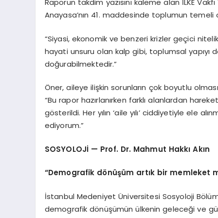
Raporun takdim yazısını kaleme alan İLKE Vakfı
Anayasa’nın 41. maddesinde toplumun temeli olar
“Siyasi, ekonomik ve benzeri krizler geçici nitelik 
hayati unsuru olan kalp gibi, toplumsal yapıyı
doğurabilmektedir.”
Öner, aileye ilişkin sorunların çok boyutlu olmasını
“Bu rapor hazırlanırken farklı alanlardan hareke
gösterildi. Her yılın ‘aile yılı’ ciddiyetiyle el
ediyorum.”
SOSYOLOJİ — Prof. Dr. Mahmut Hakkı Akın
“Demografik dönüşüm artık bir memleket m
İstanbul Medeniyet Üniversitesi Sosyoloji Bölüm
demografik dönüşümün ülkenin geleceği ve güven