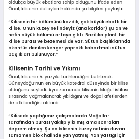
oldukça büyük ebatlara sahip olduğunu ifade eden
Önal, kilisenin detayları hakkında şu bilgileri paylaştı:
“Kilisenin bir bölümünü kazdık, çok büyük ebatlı bir
kilise. Onun kuzey nefindeyiz (ana koridor) şu an ve
nefin büyük bölümü ortaya çıktı. Bazilika planlı bir
kilise burası ve bezemesi de var. Sütun başlıklarında
akantüs denilen kenger yapraklı kabartmalı sütun
başlıkları bulunuyor.”
Kilisenin Tarihi ve Yıkımı
Önal, kilisenin 5. yüzyıla tarihlendiğini belirterek,
Güneydoğu’nun en büyük katedral düzeyinde bir kilise
olduğunu söyledi. Aynı zamanda kilisenin Moğol istilası
sırasında yağmalanarak yıkıldığını ve doğal afetlerden
de etkilendiğini aktardı:
“Kilisede yaptığımız çalışmalarda Moğollar
tarafından burası yakılıp yıkılmış ama sonraları
deprem olmuş. Şu an kilisenin kuzey nefinin duvarı
tamamen blok halinde yan yatmış. Yan yattığı için