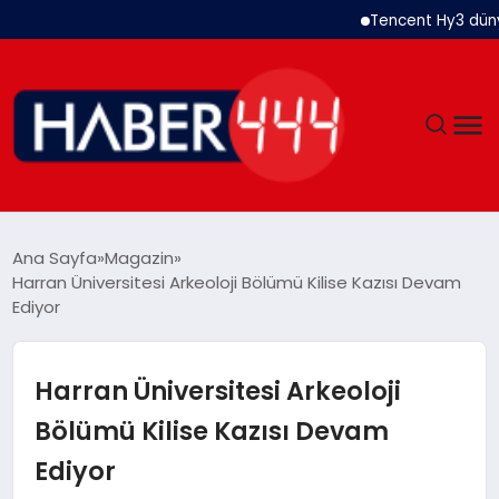
Tencent Hy3 dünya 
GÜNDEM
Ana Sayfa
Magazin
Harran Üniversitesi Arkeoloji Bölümü Kilise Kazısı Devam
SIYASET
Ediyor
DÜNYA
Harran Üniversitesi Arkeoloji
EKONOMI
Bölümü Kilise Kazısı Devam
Ediyor
SPOR