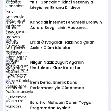
“Kızıl Goncalar” İkinci Sezonuyla
İzleyicileri Ekrana Kilitliyor
Kanadalı İnternet Fenomeni Bronwin
Aurora Sevgilisinin Hastane
Odasından Video Paylaşımıyla Olay
Yarattı
Erdal Özyağcılar Hakkında Çıkan
Asılsız Ölüm İddiaları
Nilgün Nazlı: Züğürt Ağa’nın
Unutulmaz Kiraz Karakteri
İrem Derici, Enerjik Dans
Performansıyla Gündemde
Esra Erol Muhabiri Caner Toygar
Programdan Ayrıldı!