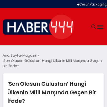
Cesur Packaging, Mı
GÜNDEM
Ana Sayfa
Magazin
‘Sen Olasan Gülüstan’ Hangi Ülkenin Milli Marşında Geçen
SIYASET
Bir İfade?
DÜNYA
‘Sen Olasan Gülüstan’ Hangi
EKONOMI
Ülkenin Milli Marşında Geçen Bir
İfade?
SPOR