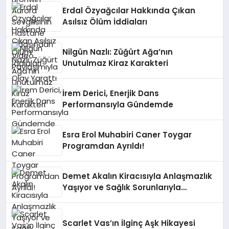
Yarattı
Erdal Özyağcılar Hakkında Çıkan
Asılsız Ölüm İddiaları
Nilgün Nazlı: Züğürt Ağa’nın
Unutulmaz Kiraz Karakteri
İrem Derici, Enerjik Dans
Performansıyla Gündemde
Esra Erol Muhabiri Caner Toygar
Programdan Ayrıldı!
Demet Akalın Kiracısıyla Anlaşmazlık
Yaşıyor ve Sağlık Sorunlarıyla
Mücadele Ediyor
Scarlet Vas’ın İlginç Aşk Hikayesi