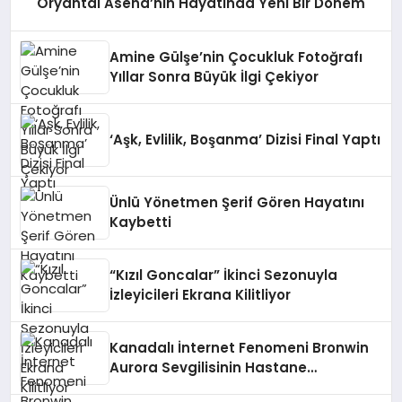
Oryantal Asena’nın Hayatında Yeni Bir Dönem
Amine Gülşe’nin Çocukluk Fotoğrafı
Yıllar Sonra Büyük İlgi Çekiyor
‘Aşk, Evlilik, Boşanma’ Dizisi Final Yaptı
Ünlü Yönetmen Şerif Gören Hayatını
Kaybetti
“Kızıl Goncalar” İkinci Sezonuyla
İzleyicileri Ekrana Kilitliyor
Kanadalı İnternet Fenomeni Bronwin
Aurora Sevgilisinin Hastane
Odasından Video Paylaşımıyla Olay