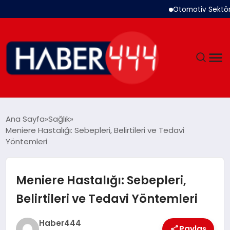
Otomotiv Sektörü Te
GÜNDEM
Ana Sayfa
Sağlık
Meniere Hastalığı: Sebepleri, Belirtileri ve Tedavi
SIYASET
Yöntemleri
DÜNYA
Meniere Hastalığı: Sebepleri,
EKONOMI
Belirtileri ve Tedavi Yöntemleri
SPOR
Haber444
Paylaş