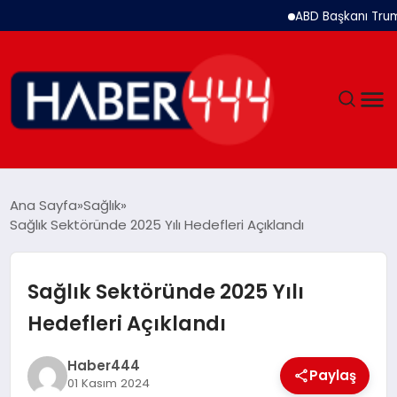
ABD Başkanı Trump: İ
GÜNDEM
Ana Sayfa
Sağlık
Sağlık Sektöründe 2025 Yılı Hedefleri Açıklandı
SIYASET
DÜNYA
Sağlık Sektöründe 2025 Yılı
Hedefleri Açıklandı
EKONOMI
Haber444
SPOR
Paylaş
01 Kasım 2024