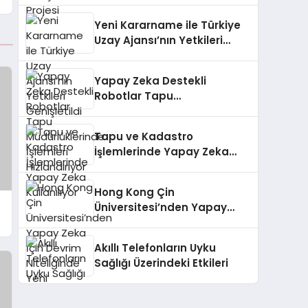
Yeni Kararname ile Türkiye
Uzay Ajansı’nın Yetkileri
Genişletildi
Yapay Zeka Destekli
Robotlar Tapu
Müdürlüklerinde İşlemleri
Hızlandırıyor
Tapu ve Kadastro
İşlemlerinde Yapay Zeka
Kullanılıyor
Hong Kong Çin
Üniversitesi’nden Yapay
Zeka İçin Devrim Niteliğinde
Yeni Teknoloji
Akıllı Telefonların Uyku
Sağlığı Üzerindeki Etkileri