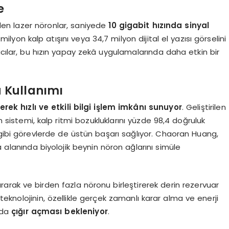
e
rilen lazer nöronlar, saniyede
10 gigabit hızında sinyal
milyon kalp atışını veya 34,7 milyon dijital el yazısı görselini
acılar, bu hızın yapay zekâ uygulamalarında daha etkin bir
 Kullanımı
erek hızlı ve etkili bilgi işlem imkânı sunuyor
. Geliştirilen
m sistemi, kalp ritmi bozukluklarını yüzde 98,4 doğruluk
 gibi görevlerde de üstün başarı sağlıyor. Chaoran Huang,
a alanında biyolojik beynin nöron ağlarını simüle
rtırarak ve birden fazla nöronu birleştirerek derin rezervuar
 teknolojinin, özellikle gerçek zamanlı karar alma ve enerji
nda
çığır açması bekleniyor
.