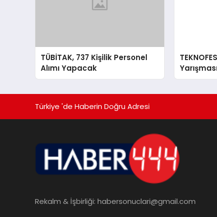
TÜBİTAK, 737 Kişilik Personel
TEKNOFES
Alımı Yapacak
Yarışması
Teknoloji
Türkiye 'de Haberin Doğru Adresi
Rekalm & İşbirliği:
habersonuclari@gmail.com