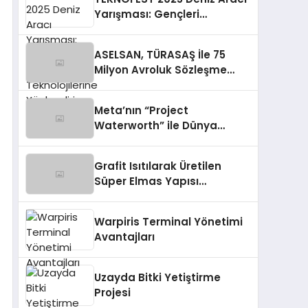
Yarışması: Gençleri
Geleceğin Teknolojilerine
Yönlendiriyor
ASELSAN, TÜRASAŞ İle 75
Milyon Avroluk Sözleşme
İmzaladı
Meta’nın “Project
Waterworth” ile Dünya
Genelinde Altyapı
Yatırımları ve Güvenlik
Grafit Isıtılarak Üretilen
Endişeleri
Süper Elmas Yapısı
Keşfedildi
Warpiris Terminal Yönetimi
Avantajları
Uzayda Bitki Yetiştirme
Projesi