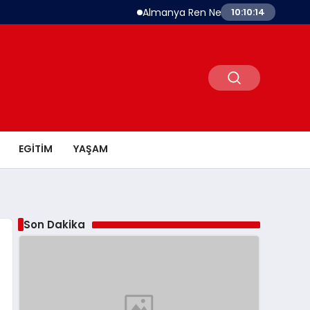
Almanya Ren Nehri’nde Tarihi Kuraklık 
10:10:14
EGITIM
YAŞAM
Son Dakika