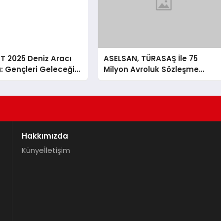
T 2025 Deniz Aracı
ASELSAN, TÜRASAŞ İle 75
: Gençleri Geleceğin
Milyon Avroluk Sözleşme
lerine Yönlendiriyor
İmzaladı
Hakkımızda
Künye
İletişim