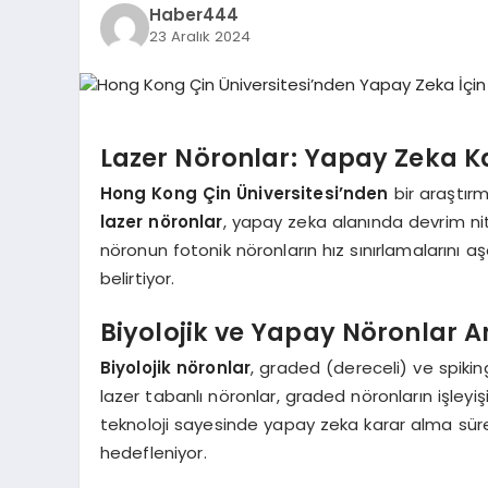
Haber444
23 Aralık 2024
Lazer Nöronlar: Yapay Zeka Ka
Hong Kong Çin Üniversitesi’nden
bir araştırma
lazer nöronlar
, yapay zeka alanında devrim nite
nöronun fotonik nöronların hız sınırlamalarını 
belirtiyor.
Biyolojik ve Yapay Nöronlar A
Biyolojik nöronlar
, graded (dereceli) ve spiking 
lazer tabanlı nöronlar, graded nöronların işleyi
teknoloji sayesinde yapay zeka karar alma sür
hedefleniyor.