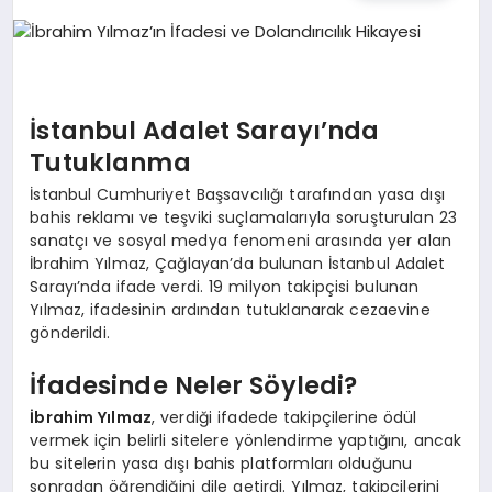
TEKNOLOJI
MAGAZIN
İstanbul Adalet Sarayı’nda
EGITIM
Tutuklanma
İstanbul Cumhuriyet Başsavcılığı tarafından yasa dışı
YAŞAM
bahis reklamı ve teşviki suçlamalarıyla soruşturulan 23
sanatçı ve sosyal medya fenomeni arasında yer alan
İbrahim Yılmaz, Çağlayan’da bulunan İstanbul Adalet
Sarayı’nda ifade verdi. 19 milyon takipçisi bulunan
Yılmaz, ifadesinin ardından tutuklanarak cezaevine
gönderildi.
İfadesinde Neler Söyledi?
İbrahim Yılmaz
, verdiği ifadede takipçilerine ödül
vermek için belirli sitelere yönlendirme yaptığını, ancak
bu sitelerin yasa dışı bahis platformları olduğunu
sonradan öğrendiğini dile getirdi. Yılmaz, takipçilerini