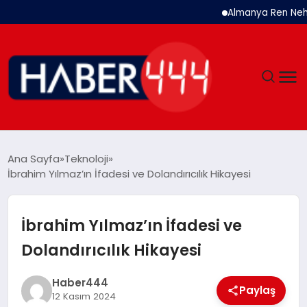
Almanya Ren Nehri’n
GÜNDEM
Ana Sayfa
Teknoloji
İbrahim Yılmaz’ın İfadesi ve Dolandırıcılık Hikayesi
SIYASET
DÜNYA
İbrahim Yılmaz’ın İfadesi ve
Dolandırıcılık Hikayesi
EKONOMI
Haber444
SPOR
Paylaş
12 Kasım 2024