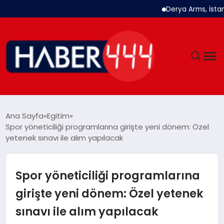
Derya Arms, İstanbul P
GÜNDEM
Ana Sayfa
Egitim
Spor yöneticiliği programlarına girişte yeni dönem: Özel
SIYASET
yetenek sınavı ile alım yapılacak
DÜNYA
Spor yöneticiliği programlarına
EKONOMI
girişte yeni dönem: Özel yetenek
sınavı ile alım yapılacak
SPOR